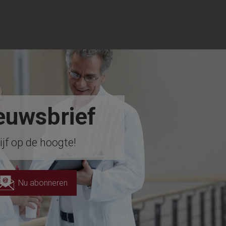
!
euwsbrief
ijf op de hoogte!
Nu abonneren