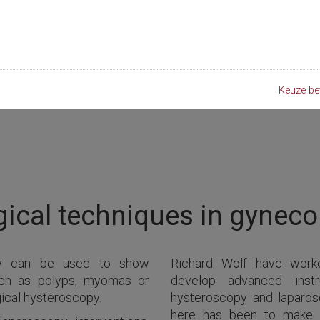
Keuze be
gical techniques in gyneco
opy can be used to show
Richard Wolf have worke
such as polyps, myomas or
develop advanced inst
ical hysteroscopy.
hysteroscopy and laparosc
here has been to make a 