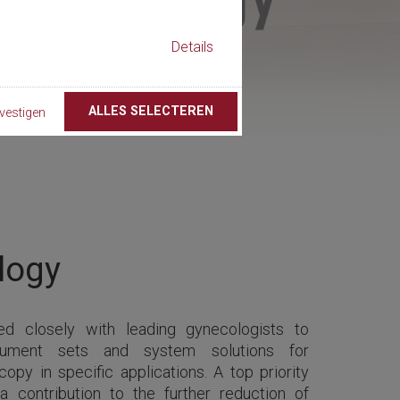
Details
ALLES SELECTEREN
vestigen
logy
d closely with leading gynecologists to
rument sets and system solutions for
opy in specific applications. A top priority
contribution to the further reduction of