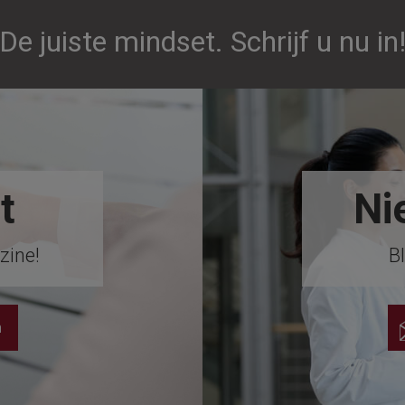
De juiste mindset. Schrijf u nu in
t
Ni
zine!
Bl
n