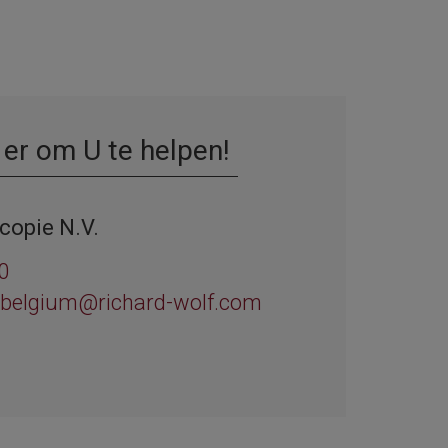
 er om U te helpen!
copie N.V.
0
-belgium@richard-wolf.com