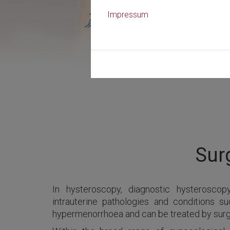
Impressum
Sur
In hysteroscopy, diagnostic hysterosc
intrauterine pathologies and conditions 
hypermenorrhoea and can be treated by surg