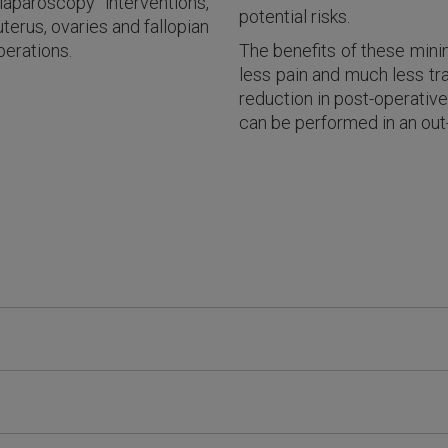
aparoscopy interventions,
potential risks.
terus, ovaries and fallopian
perations.
The benefits of these minim
less pain and much less tr
reduction in post-operativ
can be performed in an out-p