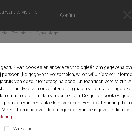
 NL
u want to visit the
Confirm
rgical Technique in Gynecology
 gebruik van cookies en andere technologieën om gegevens over
j persoonlijke gegevens verzamelen, willen wij u hierover inform
ebruik van deze internetpagina absoluut technisch vereist zijn.
istische analyse van onze internetpagina en voor marketingdoel
n en aan derde landen verbonden zijn. Dergelijke cookies gebru
 plaatsen van een vinkje kunt verlenen. Een toestemming die u oo
Meer informatie over de categorieën van de ingezette diensten vin
laring
.
Marketing