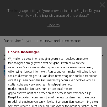
The language setting of your browser is set to English. Do you
want to visit the English version of this website?
News & Press
Confirm
Our service for you: current news and press releases.
Cookie-instellingen
We like to share – also on our social media channels; we look
Wij maken op deze internetpagina gebruik van cookies en andere
forward to your visit:
technologieën om gegevens over het gebruik van de website te
Facebook
Facebook "Prima Vista"
verzamelen. Voor zover wij daarbij persoonlijke gegevens verzamelen,
willen wij u hierover informeren. Aan de ene kant maken wij gebruik van
LinkedIn
LinkedIn "Prima Vista
YouTube
cookies die voor het gebruik van deze internetpagina absoluut technisch
Twitter
Instagram
vereist zijn. Aan de andere kant maken wij gebruik van cookies voor de
statistische analyse van onze internetpagina en voor
Naar het nieuwsarchief
marketingdoeleinden. Deze kunnen eventueel met een
gegevensoverdracht aan derden en aan derde landen verbonden zijn.
Dergelijke cookies gebruiken wij enkel met uw toestemming, die u door
middel het plaatsen van een vinkje kunt verlenen. Een toestemming die u
Press Release Mailings
ooit heeft verleend, kunt u te allen tijde voor de toekomst herroepen. Meer