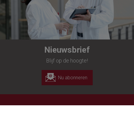
Nieuwsbrief
Blijf op de hoogte!
Nu abonneren
Richard Wolf Endoscopie N.V.
Landegemstraat 6
B-9031 Drongen-Gent
+32 (0)9 280 81 00