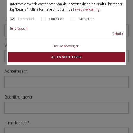
Registration
informatie over de categorieën van de ingezette diensten vindt u hieronder
bij "Details". Alle informatie vindt u in de
Privacyverklaring
.
Essentieel
Statistiek
Marketing
Titel
Impressum
Details
Voornaam
Keuze bevestigen
ALLES SELECTEREN
Achternaam
Bedrijf/uitgever
E-mailadres
*