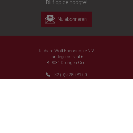
Blijf op de hoogte!
Nu abonneren
Richard Wolf Endoscopie N.V.
Landegemstraat 6
B-9031 Drongen-Gent
+32 (0)9 280 81 00
+32 (0)9 282 92 16
customer.service@richard-wolf.be
Belgium - NL
Richard Wolf
Richard Wolf
'Prima Vista' Academy
'Prima Vista' Academy
volg ons op