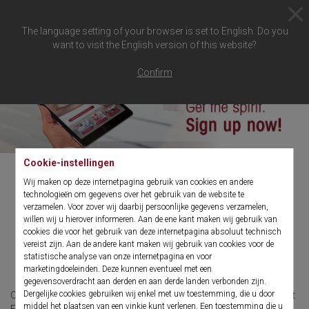
The language setting of your browser is set to English. Do you
want to visit the English version of this website?
Confirm
Cookie-instellingen
Wij maken op deze internetpagina gebruik van cookies en andere
technologieën om gegevens over het gebruik van de website te
Richard Wolf-eMagazine
verzamelen. Voor zover wij daarbij persoonlijke gegevens verzamelen,
willen wij u hierover informeren. Aan de ene kant maken wij gebruik van
"the spirit"
cookies die voor het gebruik van deze internetpagina absoluut technisch
vereist zijn. Aan de andere kant maken wij gebruik van cookies voor de
statistische analyse van onze internetpagina en voor
marketingdoeleinden. Deze kunnen eventueel met een
gegevensoverdracht aan derden en aan derde landen verbonden zijn.
Dergelijke cookies gebruiken wij enkel met uw toestemming, die u door
Ontdek nu het digitale tijdschrift "
the spirit
" van Richard Wolf in het
middel het plaatsen van een vinkje kunt verlenen. Een toestemming die u