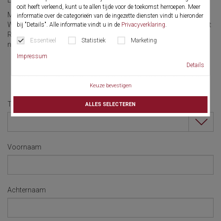
Engels!
ooit heeft verleend, kunt u te allen tijde voor de toekomst herroepen. Meer
Maak deel uit van en ontvang nieuws uit de wereld van Richard
informatie over de categorieën van de ingezette diensten vindt u hieronder
Wolf, neem een kijkje achter de schermen en blijf op de hoogte! Het
bij "Details". Alle informatie vindt u in de
Privacyverklaring
.
Richard Wolf-eMagazine "
the spirit
" wordt samen met de
Essentieel
Statistiek
Marketing
nieuwsbrief verzonden als een interactieve, digitale uitgave.
Impressum
Details
Meld u nu aan!
Keuze bevestigen
Titel
ALLES SELECTEREN
Voornaam
Achternaam