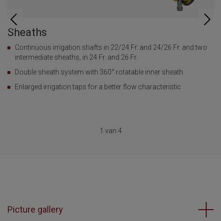
Sheaths
W
CAM
Continuous irrigation shafts in 22/24 Fr. and 24/26 Fr. and two
its
intermediate sheaths, in 24 Fr. and 26 Fr.
ic
Double sheath system with 360° rotatable inner sheath
Enlarged irrigation taps for a better flow characteristic
1 van 4
Picture gallery