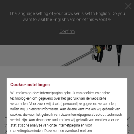
The language setting of your browser is set to English. Do you
want to visit the English version of this website?
Confirm
Cookie-instellingen
SHARK
Wij maken op deze internetpagina gebruik van cookies en andere
technologieën om gegevens over het gebruik van de website te
verzamelen. Voor zover wij daarbij persoonlijke gegevens verzamelen,
Precision with bite
willen wij u hierover informeren. Aan de ene kant maken wij gebruik van
cookies die voor het gebruik van deze internetpagina absoluut technisch
Functional, precise, and efficient, these are the characteristics of
vereist zijn. Aan de andere kant maken wij gebruik van cookies voor de
the "SHARK" resectoscope. The ergonomically designed and
statistische analyse van onze internetpagina en voor
marketingdoeleinden. Deze kunnen eventueel met een
perfectly coordinated overall system impresses with intuitive