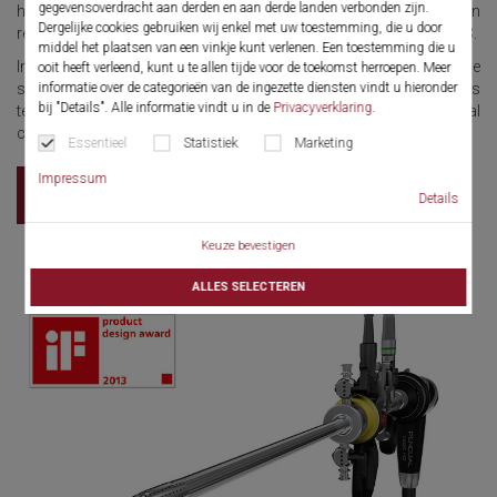
gegevensoverdracht aan derden en aan derde landen verbonden zijn.
handling, control and safety. These exceptional criteria have been
Dergelijke cookies gebruiken wij enkel met uw toestemming, die u door
recognised by the conferral of an iF product design award in 2013.
middel het plaatsen van een vinkje kunt verlenen. Een toestemming die u
Intuition as operating principle – joining and separating of the
ooit heeft verleend, kunt u te allen tijde voor de toekomst herroepen. Meer
informatie over de categorieën van de ingezette diensten vindt u hieronder
system elements occurs uniformly via snap-on couplings. This
bij "Details". Alle informatie vindt u in de
Privacyverklaring
.
technology enables the user to conveniently fit the individual
components together.
Essentieel
Statistiek
Marketing
Impressum
Brochure
Details
Keuze bevestigen
ALLES SELECTEREN