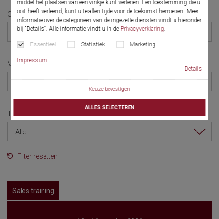
middel het plaatsen van een vinkje kunt verlenen. Een toestemming die u
ooit heeft verleend, kunt u te allen tijde voor de toekomst herroepen. Meer
Categorie
informatie over de categorieën van de ingezette diensten vindt u hieronder
bij "Details". Alle informatie vindt u in de
Privacyverklaring
.
Alle
Essentieel
Statistiek
Marketing
Impressum
Maand
Details
Alle
Keuze bevestigen
ALLES SELECTEREN
Taal
Alle
Filter resetten
Sales training