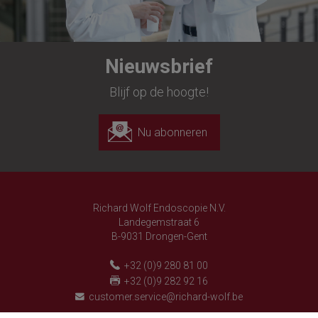
Nieuwsbrief
Blijf op de hoogte!
Nu abonneren
Richard Wolf Endoscopie N.V.
Landegemstraat 6
B-9031 Drongen-Gent
+32 (0)9 280 81 00
+32 (0)9 282 92 16
customer.service@richard-wolf.be