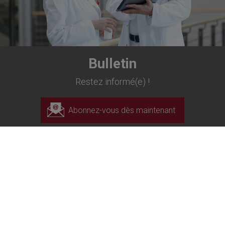
Bulletin
Restez informé(e) !
Abonnez-vous dès maintenant
Richard Wolf France S.A.R.L.
Rue Daniel Berger
Z.A.C. La Neuvillette
51100 Reims
+33 3 26 87 02 89