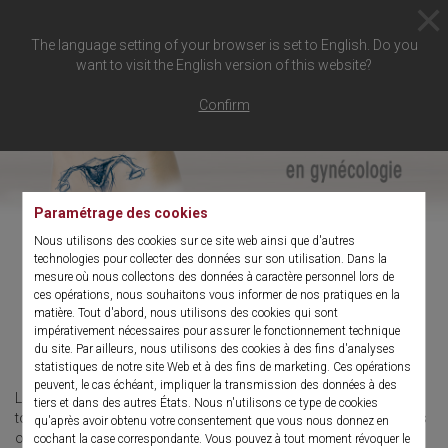
The language setting of your browser is set to English. Do you
want to visit the English version of this website?
Confirm
Paramétrage des cookies
Nous utilisons des cookies sur ce site web ainsi que d'autres
technologies pour collecter des données sur son utilisation. Dans la
mesure où nous collectons des données à caractère personnel lors de
Techniques opératoires en
ces opérations, nous souhaitons vous informer de nos pratiques en la
matière. Tout d'abord, nous utilisons des cookies qui sont
gynécologie
impérativement nécessaires pour assurer le fonctionnement technique
du site. Par ailleurs, nous utilisons des cookies à des fins d'analyses
statistiques de notre site Web et à des fins de marketing. Ces opérations
peuvent, le cas échéant, impliquer la transmission des données à des
L'hystéroscopie diagnostique permet de déceler aisément et en
tiers et dans des autres États. Nous n'utilisons ce type de cookies
toute sécurité les pathologies intra-utérines ; les polypes, myomes
qu'après avoir obtenu votre consentement que vous nous donnez en
ou hyperménorrhées, par exemple, peuvent être traités par
cochant la case correspondante. Vous pouvez à tout moment révoquer le