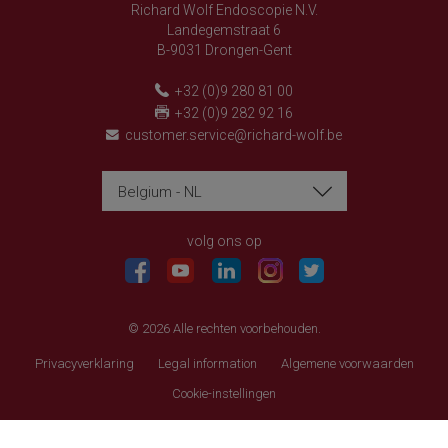
Richard Wolf Endoscopie N.V.
Landegemstraat 6
B-9031 Drongen-Gent
+32 (0)9 280 81 00
+32 (0)9 282 92 16
customer.service@richard-wolf.be
Belgium - NL
Richard Wolf
Richard Wolf
'Prima Vista' Academy
'Prima Vista' Academy
volg ons op
© 2026 Alle rechten voorbehouden.
Privacyverklaring
Legal information
Algemene voorwaarden
Cookie-instellingen