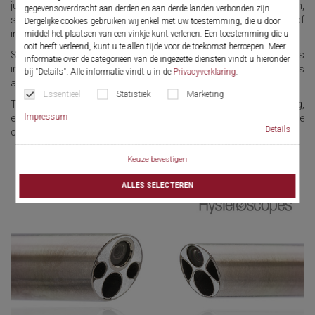
just 3.9 mm / 5 mm. Yet they offer flexibility for a large-lumen,
gegevensoverdracht aan derden en aan derde landen verbonden zijn.
straight working channel of 5 Fr., allowing a broad range of
Dergelijke cookies gebruiken wij enkel met uw toestemming, die u door
instruments to be used.
middel het plaatsen van een vinkje kunt verlenen. Een toestemming die u
ooit heeft verleend, kunt u te allen tijde voor de toekomst herroepen. Meer
Separate inflow and outflow channels ensure continuous
informatie over de categorieën van de ingezette diensten vindt u hieronder
irrigation. Optimal visibility is guaranteed, even in difficult situations
bij "Details". Alle informatie vindt u in de
Privacyverklaring
.
and when auxiliary instruments are inserted.
Essentieel
Statistiek
Marketing
The Compact Hysteroscopes are set apart by excellent handling,
Impressum
easier preparation, durability, brilliant images and a genuine
Details
continuous irrigation function.
Keuze bevestigen
ALLES SELECTEREN