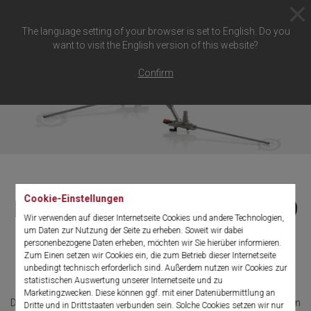
The language setting of your browser is set to English. Do you
want to visit the English version of this website?
Confirm
Cookie-Einstellungen
Kompakt-Hysteroskope 3,9
Wir verwenden auf dieser Internetseite Cookies und andere Technologien,
mm / 5 mm
um Daten zur Nutzung der Seite zu erheben. Soweit wir dabei
personenbezogene Daten erheben, möchten wir Sie hierüber informieren.
Zum Einen setzen wir Cookies ein, die zum Betrieb dieser Internetseite
unbedingt technisch erforderlich sind. Außerdem nutzen wir Cookies zur
Schlankes Design kompakt verpackt
statistischen Auswertung unserer Internetseite und zu
Marketingzwecken. Diese können ggf. mit einer Datenübermittlung an
Die Kompakt-Hysteroskope zeichnen sich besonders durch einen
Dritte und in Drittstaaten verbunden sein. Solche Cookies setzen wir nur