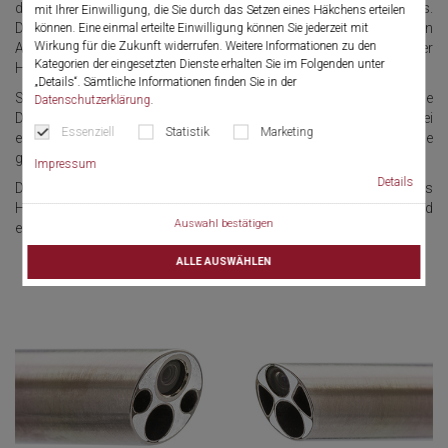
dünnen Außen-Durchmesser von nur 3,9 mm / 5 mm aus.
mit Ihrer Einwilligung, die Sie durch das Setzen eines Häkchens erteilen
Dennoch bieten sie Platz für einen großlumigen, geraden
können. Eine einmal erteilte Einwilligung können Sie jederzeit mit
Wirkung für die Zukunft widerrufen. Weitere Informationen zu den
Arbeitskanal von 5 Charr., der den Einsatz verschiedenster
Kategorien der eingesetzten Dienste erhalten Sie im Folgenden unter
Hilfsinstrumente ermöglicht.
„Details“. Sämtliche Informationen finden Sie in der
Separate Zu- und Ablaufkanäle sorgen für eine kontinuierliche
Datenschutzerklärung
.
Dauerspülung. Selbst in schwierigen Situationen, auch bei
Essenziell
Statistik
Marketing
eingeführtem Hilfsinstrument, sind optimale Sichtverhältnisse
gewährleistet.
Impressum
Details
Die Kompakt-Hysteroskope zeichnen sich aus durch gutes
Handling, erleichterte Aufbereitung, Langlebigkeit, brillantes Bild und
Auswahl bestätigen
eine echte Dauerspülfunktion.
ALLE AUSWÄHLEN