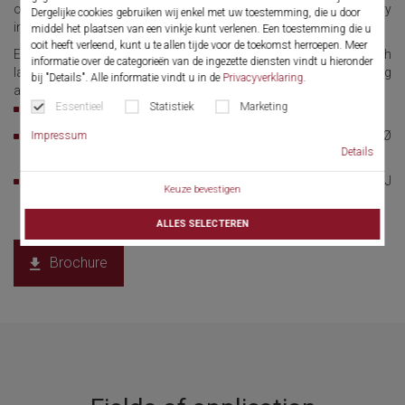
optimum irrigation and working with the appropriate auxiliary
Dergelijke cookies gebruiken wij enkel met uw toestemming, die u door
instruments.
middel het plaatsen van een vinkje kunt verlenen. Een toestemming die u
ooit heeft verleend, kunt u te allen tijde voor de toekomst herroepen. Meer
E-line Compact Needle Surgical Fiber Uretero Renoscopes with
informatie over de categorieën van de ingezette diensten vindt u hieronder
lateral eyepieces, oval irrigation and working channel including
bij "Details". Alle informatie vindt u in de
Privacyverklaring
.
automatic valve for introducing instruments.
Essentieel
Statistiek
Marketing
Ultrathin - 4.5 / 6.5 Fr.
®
Stone therapy with laser fiber Ø 272 μm and LithoClast
probe Ø
Impressum
Details
0.8 mm
Ideal for primary URS without previous insertion of a double J
Keuze bevestigen
catheter
ALLES SELECTEREN
Brochure