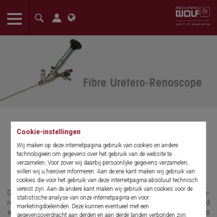
The language setting of your browser is set to English. Do you
want to visit the English version of this website?
Confirm
Cookie-instellingen
Fiber uretero-renoscope
Wij maken op deze internetpagina gebruik van cookies en andere
technologieën om gegevens over het gebruik van de website te
verzamelen. Voor zover wij daarbij persoonlijke gegevens verzamelen,
Ultrathin
willen wij u hierover informeren. Aan de ene kant maken wij gebruik van
cookies die voor het gebruik van deze internetpagina absoluut technisch
vereist zijn. Aan de andere kant maken wij gebruik van cookies voor de
Due to its very small dimensions, the ultrathin fiber uretero-
statistische analyse van onze internetpagina en voor
renoscope is predestined for therapy for infants, children, and
marketingdoeleinden. Deze kunnen eventueel met een
adolescents. The oval irrigation and working channel allows
gegevensoverdracht aan derden en aan derde landen verbonden zijn.