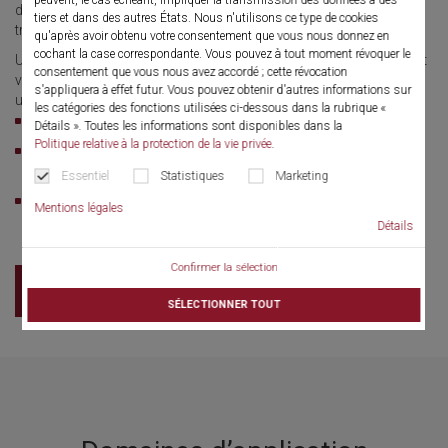
d’irrigation de forme ovale garantit une irrigation optimale et un
tiers et dans des autres États. Nous n'utilisons ce type de cookies
travail réalisé avec les instruments auxiliaires appropriés.
qu'après avoir obtenu votre consentement que vous nous donnez en
cochant la case correspondante. Vous pouvez à tout moment révoquer le
Urétéro-rénoscope opératoire à fibres compact, à aiguille, fibres et
consentement que vous nous avez accordé ; cette révocation
vision latérale, canal opérateur et d’irrigation ovale comprenant
s'appliquera à effet futur. Vous pouvez obtenir d'autres informations sur
une soupape automatique pour l’insertion des instruments.
les catégories des fonctions utilisées ci-dessous dans la rubrique «
Ultramince, 4,5 / 6,5 Ch.
Détails ». Toutes les informations sont disponibles dans la
Politique relative à la protection de la vie privée
.
Traitement des calculs à la fibre laser Ø 272 μm et sonde
LithoClast® Ø 0,8 mm
Essentiel
Statistiques
Marketing
Particulièrement adapté aux URS primaires sans insertion
Mentions légales
préalable d’un cathéter double J
Détails
Confirmer la sélection
Brochure
SÉLECTIONNER TOUT