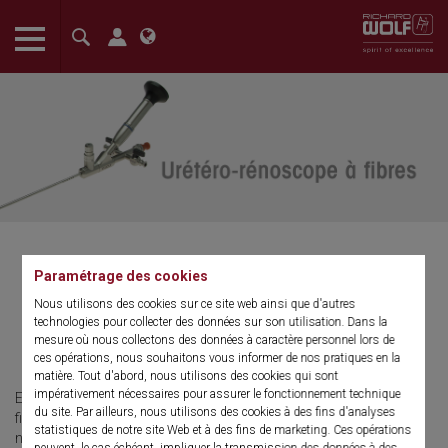
The language setting of your browser is set to English. Do you
want to visit the English version of this website?
Confirm
Paramétrage des cookies
Urétéro-rénoscope à fibres
Nous utilisons des cookies sur ce site web ainsi que d'autres
technologies pour collecter des données sur son utilisation. Dans la
mesure où nous collectons des données à caractère personnel lors de
Ultramince
ces opérations, nous souhaitons vous informer de nos pratiques en la
matière. Tout d'abord, nous utilisons des cookies qui sont
impérativement nécessaires pour assurer le fonctionnement technique
En raison de ses très petites dimensions, l’urétéro-rénoscope à
du site. Par ailleurs, nous utilisons des cookies à des fins d'analyses
fibres ultramince est destiné à des actes thérapeutiques sur des
statistiques de notre site Web et à des fins de marketing. Ces opérations
nourrissons, enfants et adolescents. Le canal opérateur et
peuvent, le cas échéant, impliquer la transmission des données à des