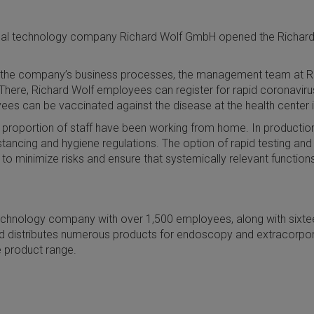
edical technology company Richard Wolf GmbH opened the Richard 
 in the company’s business processes, the management team at R
There, Richard Wolf employees can register for rapid coronavirus 
es can be vaccinated against the disease at the health center in
t proportion of staff have been working from home. In productio
istancing and hygiene regulations. The option of rapid testing a
 to minimize risks and ensure that systemically relevant functio
chnology company with over 1,500 employees, along with sixtee
 distributes numerous products for endoscopy and extracorpo
 product range.