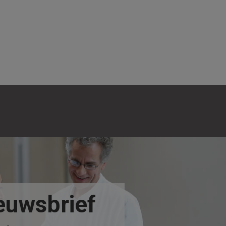
!
euwsbrief