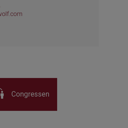
2
wolf.com
Congressen