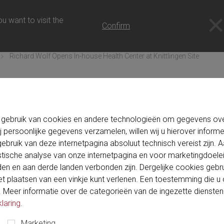
 NL
u want to visit the
Confirm
Richard Wolf Opens In-house Health Center at Knittlingen Site
 gebruik van cookies en andere technologieën om gegevens over
Tue-04-13
j persoonlijke gegevens verzamelen, willen wij u hierover inform
ebruik van deze internetpagina absoluut technisch vereist zijn.
s In-house Health Center a
istische analyse van onze internetpagina en voor marketingdoel
n en aan derde landen verbonden zijn. Dergelijke cookies gebru
 plaatsen van een vinkje kunt verlenen. Een toestemming die u oo
Meer informatie over de categorieën van de ingezette diensten vin
laring
.
Marketing