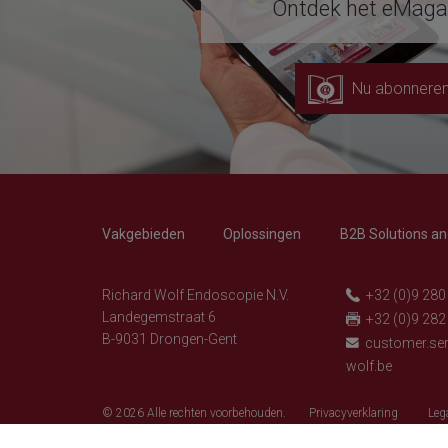
Ontdek het eMaga
Nu abonnere
Vakgebieden
Oplossingen
B2B Solutions a
Richard Wolf Endoscopie N.V.
+32 (0)9 280
Landegemstraat 6
+32 (0)9 282
B-9031 Drongen-Gent
customer.ser
wolf.be
© 2026 Alle rechten voorbehouden.
Privacyverklaring
Leg