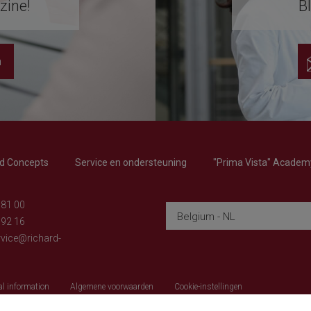
zine!
Bl
n
nd Concepts
Service en ondersteuning
"Prima Vista" Academ
 81 00
Belgium - NL
 92 16
vice@richard-
al information
Algemene voorwaarden
Cookie-instellingen