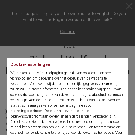
The language setting of your browser is set to English. Do you
want to visit the English version of this website?
Terug
Confirm
Fri-08-2
Richard Wolf and
Cookie-instellingen
Photocure are developing a
Wij maken op deze internetpagina gebruik van cookies en andere
technologieën om gegevens over het gebruik van de website te
new flexible PDD-
verzamelen. Voor zover wij daarbij persoonlijke gegevens verzamelen,
willen wij u hierover informeren. Aan de ene kant maken wij gebruik van
cystoscope
cookies die voor het gebruik van deze internetpagina absoluut technisch
vereist zijn. Aan de andere kant maken wij gebruik van cookies voor de
statistische analyse van onze internetpagina en voor
marketingdoeleinden. Deze kunnen eventueel met een
(Knittlingen, 02. August 2024). Following a period of in-depth
gegevensoverdracht aan derden en aan derde landen verbonden zijn.
preparation, in July Business Development announced that
Dergelijke cookies gebruiken wij enkel met uw toestemming, die u door
Richard Wolf and Photocure, a company focused on the
middel het plaatsen van een vinkje kunt verlenen. Een toestemming die u
management of bladder cancer, had successfully established a
ooit heeft verleend, kunt u te allen tijde voor de toekomst herroepen. Meer