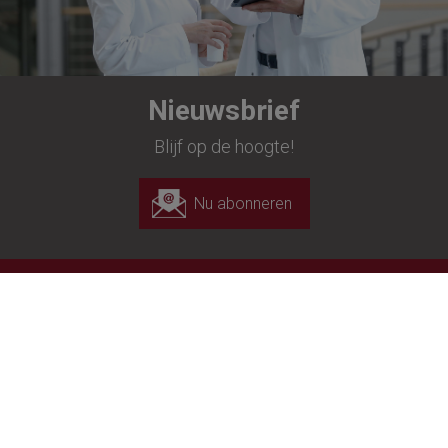
Nieuwsbrief
Blijf op de hoogte!
Nu abonneren
Richard Wolf Endoscopie N.V.
Landegemstraat 6
B-9031 Drongen-Gent
+32 (0)9 280 81 00
+32 (0)9 282 92 16
customer.service@richard-wolf.be