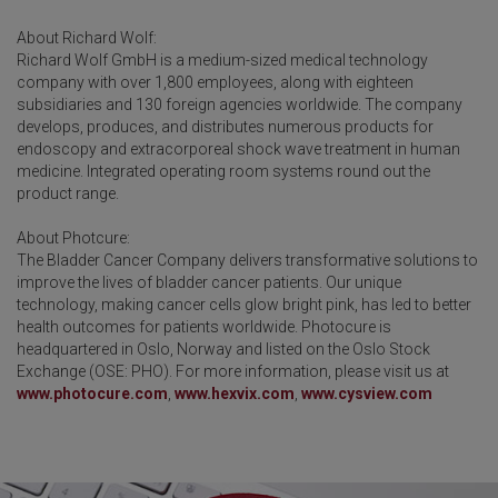
About Richard Wolf:
Richard Wolf GmbH is a medium-sized medical technology
company with over 1,800 employees, along with eighteen
subsidiaries and 130 foreign agencies worldwide. The company
develops, produces, and distributes numerous products for
endoscopy and extracorporeal shock wave treatment in human
medicine. Integrated operating room systems round out the
product range.
About Photcure:
The Bladder Cancer Company delivers transformative solutions to
improve the lives of bladder cancer patients. Our unique
technology, making cancer cells glow bright pink, has led to better
health outcomes for patients worldwide. Photocure is
headquartered in Oslo, Norway and listed on the Oslo Stock
Exchange (OSE: PHO). For more information, please visit us at
www.photocure.com
,
www.hexvix.com
,
www.cysview.com