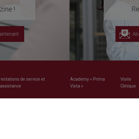
ine !
Re
intenant
Ab
restations de service et
Academy « Prima
Visite
'assistance
Vista »
Clinique
 81 00
Belgium - FR
 92 16
vice@richard-