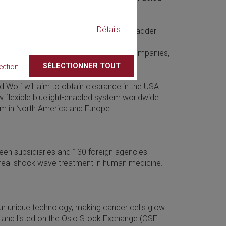
Détails
lance cystoscopies on outpatients with bladder
xt-generation cystoscope based on PDD
tanding relationship between the two companies,
SÉLECTIONNER TOUT
ection
rd Wolf will aim to obtain clearance in the USA
ew flexible bluelight-enabled system worldwide.
stem in North America and Europe.
en subsidiaries and 130 foreign agencies
real shock wave treatment in human medicine.
ur unique technology, making cancer cells glow
y and listed on the Oslo Stock Exchange (OSE: