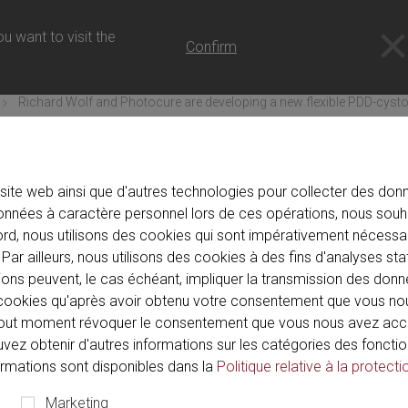
 - FR
u want to visit the
Confirm
Richard Wolf and Photocure are developing a new flexible PDD-cys
site web ainsi que d'autres technologies pour collecter des donné
nnées à caractère personnel lors de ces opérations, nous souh
AM-08-2
ord, nous utilisons des cookies qui sont impérativement nécessai
Par ailleurs, nous utilisons des cookies à des fins d'analyses sta
Photocure are developing a
ions peuvent, le cas échéant, impliquer la transmission des donn
cystoscope
de cookies qu'après avoir obtenu votre consentement que vous n
out moment révoquer le consentement que vous nous avez acco
ouvez obtenir d'autres informations sur les catégories des fonctio
formations sont disponibles dans la
Politique relative à la protecti
od of in-depth preparation, in July Business Development announ
Marketing
successfully established a strategic partnership with the aim o