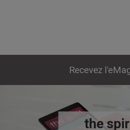
Recevez l'eMag
the spir