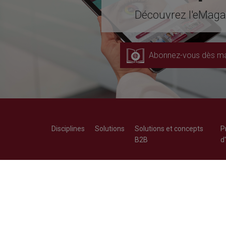
Découvrez l'eMagaz
Abonnez-vous dès ma
Disciplines
Solutions
Solutions et concepts
P
B2B
d
Richard Wolf Endoscopie S.A.
+32 (0)9 280
Landegemstraat 6
+32 (0)9 282
B-9031 Drongen-Gent
customer.ser
wolf.be