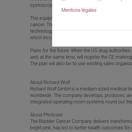
cystoscope for photodynamic diagnostics (PDD)
Mentions légales
This equipment is designed to cater to the large a
cancer. The two companies have concluded an ag
technology from Richard Wolf. The strategic part
which incorporates co-promotion, health awarenes
Plans for the future: When the US drug authorities
and, at the same time, will register the CE markin
The plan will also be to use existing sales organi
About Richard Wolf:
Richard Wolf GmbH is a medium-sized medical te
worldwide. The company develops, produces, and
Integrated operating room systems round out the
About Photcure:
The Bladder Cancer Company delivers transformati
bright pink, has led to better health outcomes f