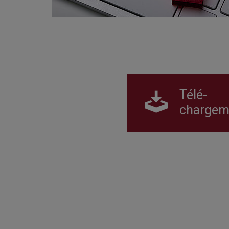
Télé-
chargem