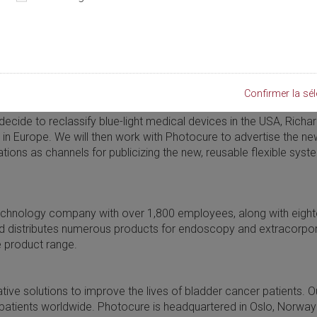
.
nd, as yet, unfulfilled need for screening, diagnosis and surveil
reement for developing and marketing a reusable, flexible, ne
nership between Richard Wolf and Photocure is built on a long-s
s, information, market development, and clinical research.
Confirmer la sél
 decide to reclassify blue-light medical devices in the USA, Richa
g in Europe. We will then work with Photocure to advertise the n
zations as channels for publicizing the new, reusable flexible sy
chnology company with over 1,800 employees, along with eighte
 distributes numerous products for endoscopy and extracorpo
 product range.
ve solutions to improve the lives of bladder cancer patients. O
or patients worldwide. Photocure is headquartered in Oslo, Norwa