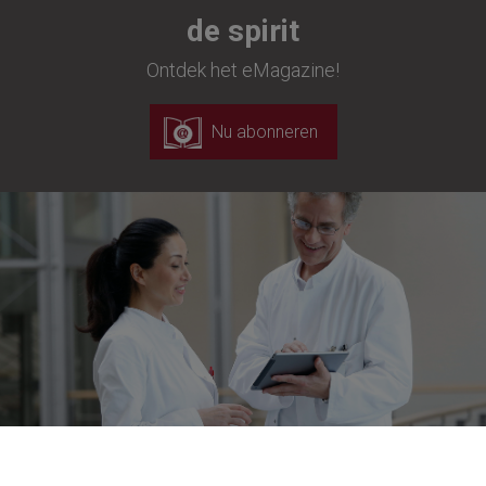
de spirit
Ontdek het eMagazine!
Nu abonneren