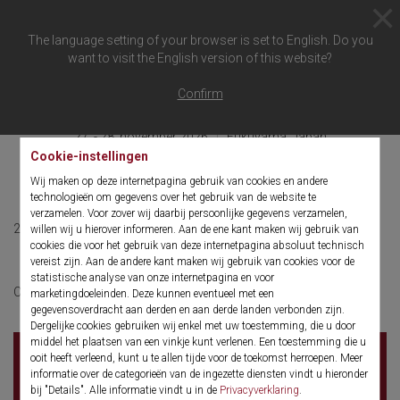
The language setting of your browser is set to English. Do you
want to visit the English version of this website?
Terug naar overzicht
Confirm
27. - 28. november 2026
Fukuyama, Japan
Cookie-instellingen
JASMETS
Wij maken op deze internetpagina gebruik van cookies en andere
technologieën om gegevens over het gebruik van de website te
verzamelen. Voor zover wij daarbij persoonlijke gegevens verzamelen,
27. - 28. november 2026
English
willen wij u hierover informeren. Aan de ene kant maken wij gebruik van
cookies die voor het gebruik van deze internetpagina absoluut technisch
vereist zijn. Aan de andere kant maken wij gebruik van cookies voor de
statistische analyse van onze internetpagina en voor
More information
Click here for:
marketingdoeleinden. Deze kunnen eventueel met een
gegevensoverdracht aan derden en aan derde landen verbonden zijn.
Dergelijke cookies gebruiken wij enkel met uw toestemming, die u door
middel het plaatsen van een vinkje kunt verlenen. Een toestemming die u
.
ooit heeft verleend, kunt u te allen tijde voor de toekomst herroepen. Meer
. Fukuyama
informatie over de categorieën van de ingezette diensten vindt u hieronder
Japan
bij "Details". Alle informatie vindt u in de
Privacyverklaring
.