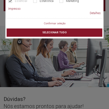
Essencial
Estatística
Marketing
Impresso
Detalhes
Confirmar seleção
SELECIONAR TUDO
Dúvidas?
Nós estamos prontos para ajudar!