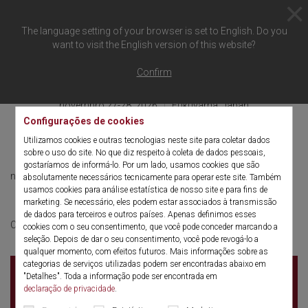
The language setting of your browser is set to English. Do you
want to visit the English version of this website?
Voltar à visão geral
Confirm
novembro 27-28, 2026
Fukuyama, Japan
Configurações de cookies
JASMETS
Utilizamos cookies e outras tecnologias neste site para coletar dados
sobre o uso do site. No que diz respeito à coleta de dados pessoais,
gostaríamos de informá-lo. Por um lado, usamos cookies que são
novembro 27-28, 2026
English
absolutamente necessários tecnicamente para operar este site. Também
usamos cookies para análise estatística de nosso site e para fins de
marketing. Se necessário, eles podem estar associados à transmissão
de dados para terceiros e outros países. Apenas definimos esses
More information
Click here for:
cookies com o seu consentimento, que você pode conceder marcando a
seleção. Depois de dar o seu consentimento, você pode revogá-lo a
qualquer momento, com efeitos futuros. Mais informações sobre as
categorias de serviços utilizadas podem ser encontradas abaixo em
.
"Detalhes". Toda a informação pode ser encontrada em
. Fukuyama
declaração de privacidade
.
Japan