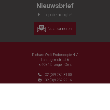
Nieuwsbrief
Blijf op de hoogte!
Nu abonneren
Richard Wolf Endoscopie N.V.
Landegemstraat 6
B-9031 Drongen-Gent
+32 (0)9 280 81 00
+32 (0)9 282 92 16
customer.service@richard-wolf.be
Belgium - NL
Richard Wolf
Richard Wolf
'Prima Vista' Academy
'Prima Vista' Academy