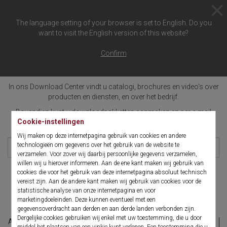
The language setting of your browser is set to English. Do you
want to visit the English version of this website?
Download Center
Confirm
In ons Download Center vindt u catalogi, brochures en video's over
producten en diensten, en over het bedrijf.
Bovendien kunt u downloadpakketten aanmaken en per e-mail
Cookie-instellingen
verzenden.
Wij maken op deze internetpagina gebruik van cookies en andere
technologieën om gegevens over het gebruik van de website te
verzamelen. Voor zover wij daarbij persoonlijke gegevens verzamelen,
willen wij u hierover informeren. Aan de ene kant maken wij gebruik van
cookies die voor het gebruik van deze internetpagina absoluut technisch
zoeken
vereist zijn. Aan de andere kant maken wij gebruik van cookies voor de
statistische analyse van onze internetpagina en voor
marketingdoeleinden. Deze kunnen eventueel met een
gegevensoverdracht aan derden en aan derde landen verbonden zijn.
Dergelijke cookies gebruiken wij enkel met uw toestemming, die u door
Alle (154)
Artikel (4)
Brochure (86)
Catalogus (12)
middel het plaatsen van een vinkje kunt verlenen. Een toestemming die u