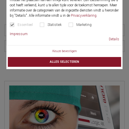
ooit heeft verleend, kunt u te allen tijde voor de toekomst herroepen. Meer
Program (1)
Video (49)
Whitepaper (2)
informatie over de categorieën van de ingezette diensten vindt u hieronder
bij "Details". Alle informatie vindt u in de
Privacyverklaring
.
Essentieel
Statistiek
Marketing
Vakgebied
Impressum
Details
Product
Keuze bevestigen
zoekbewerking resetten
ALLES SELECTEREN