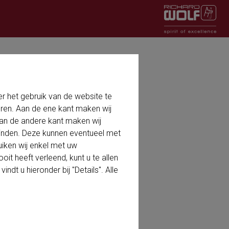
 het gebruik van de website te
eren. Aan de ene kant maken wij
 Aan de andere kant maken wij
einden. Deze kunnen eventueel met
iken wij enkel met uw
it heeft verleend, kunt u te allen
dt u hieronder bij "Details". Alle