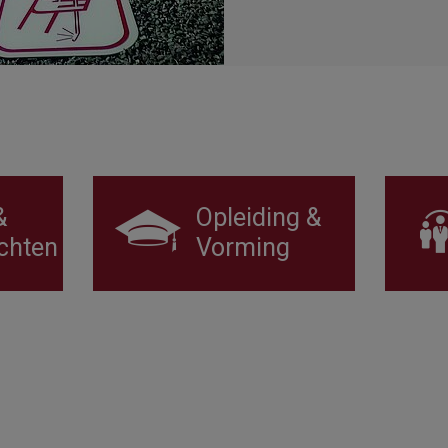
&
Opleiding &
chten
Vorming