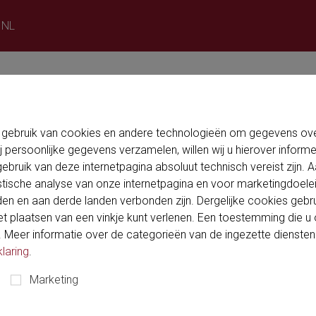
 NL
u want to visit the
Confirm
rea
Login
 gebruik van cookies en andere technologieën om gegevens over
j persoonlijke gegevens verzamelen, willen wij u hierover inform
ebruik van deze internetpagina absoluut technisch vereist zijn.
istische analyse van onze internetpagina en voor marketingdoel
n en aan derde landen verbonden zijn. Dergelijke cookies gebru
 plaatsen van een vinkje kunt verlenen. Een toestemming die u oo
Meer informatie over de categorieën van de ingezette diensten vin
laring
.
Marketing