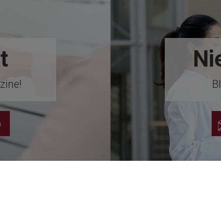
t
Ni
zine!
Bl
n
nd Concepts
Service en ondersteuning
"Prima Vista" Academ