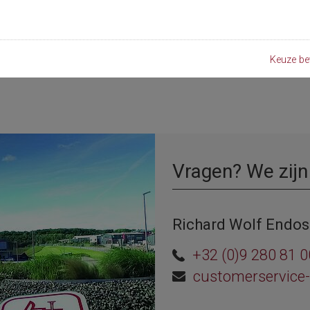
Keuze be
Vragen? We zijn
Richard Wolf Endos
+32 (0)9 280 81 0
customerservice