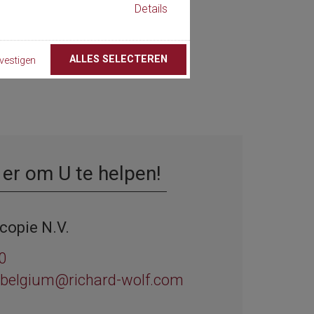
Details
ALLES SELECTEREN
vestigen
 er om U te helpen!
copie N.V.
0
-belgium@richard-wolf.com