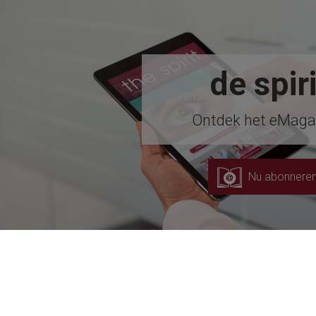
de spiri
Ontdek het eMaga
Nu abonnere
Vakgebieden
Oplossingen
B2B Solutions a