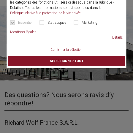
les catégories des fonctions utilisées ci-dessous dans la rubrique «
Détails ». Toutes les informations sont disponibles dans la
Politique relative à la protection de la vie privée
.
Essentiel
Statistiques
Marketing
Mentions légales
Détails
Confirmer la sélection
SÉLECTIONNER TOUT
Des questions? Nous serons ravis d’y
répondre!
Richard Wolf France S.A.R.L.