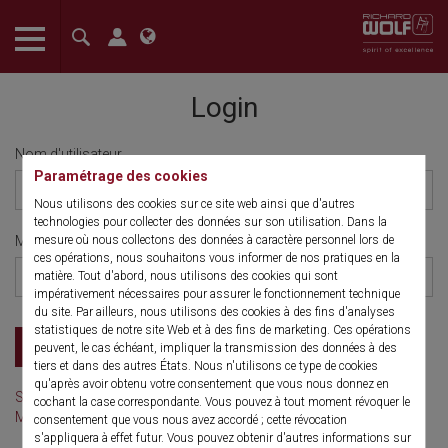
The language setting of your browser is set to English. Do you
want to visit the English version of this website?
Login
Confirm
Nom d'utilisateur
Paramétrage des cookies
Nous utilisons des cookies sur ce site web ainsi que d'autres
technologies pour collecter des données sur son utilisation. Dans la
Mot de passe
mesure où nous collectons des données à caractère personnel lors de
ces opérations, nous souhaitons vous informer de nos pratiques en la
matière. Tout d'abord, nous utilisons des cookies qui sont
impérativement nécessaires pour assurer le fonctionnement technique
du site. Par ailleurs, nous utilisons des cookies à des fins d'analyses
statistiques de notre site Web et à des fins de marketing. Ces opérations
Identification
peuvent, le cas échéant, impliquer la transmission des données à des
tiers et dans des autres États. Nous n'utilisons ce type de cookies
qu'après avoir obtenu votre consentement que vous nous donnez en
S'inscrire dès maintenant
cochant la case correspondante. Vous pouvez à tout moment révoquer le
Mot de passe oublié ?
consentement que vous nous avez accordé ; cette révocation
s'appliquera à effet futur. Vous pouvez obtenir d'autres informations sur