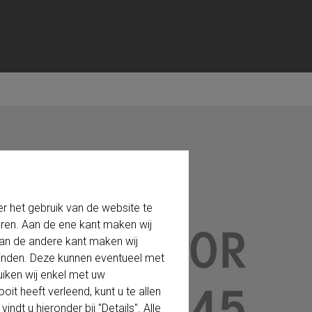
 het gebruik van de website te
eren. Aan de ene kant maken wij
 Aan de andere kant maken wij
einden. Deze kunnen eventueel met
iken wij enkel met uw
it heeft verleend, kunt u te allen
dt u hieronder bij "Details". Alle