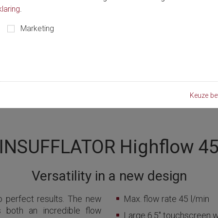
laring
.
Marketing
Keuze be
INSUFFLATOR Highflow 4
Versatility in a new design
o perfect results. The new
Max. flow rate 45 l/min
s both an incredible flow
Large 6.5" touchscreen w