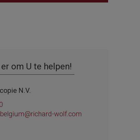
 er om U te helpen!
copie N.V.
0
-belgium@richard-wolf.com