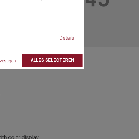
Details
ALLES SELECTEREN
vestigen
5
ith color display