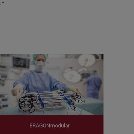
bH.
ERAGONmodular