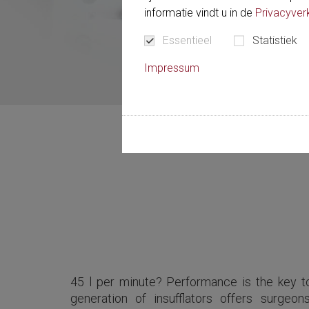
informatie vindt u in de
Privacyverk
Essentieel
Statistiek
Impressum
45 l per minute? Performance is the key t
generation of insufflators offers surgeon