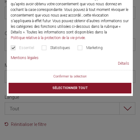
Pays
qu'après avoir obtenu votre consentement que vous nous donnez en
cochant la case correspondante. Vous pouvez à tout moment révoquer le
Tout
consentement que vous nous avez accordé ; cette révocation
s'appliquera à effet futur. Vous pouvez obtenir d'autres informations sur
les catégories des fonctions utilisées ci-dessous dans la rubrique «
Détails ». Toutes les informations sont disponibles dans la
Catégorie
Politique relative à la protection de la vie privée
.
Tout
Essentiel
Statistiques
Marketing
Mentions légales
Détails
Mois
Tout
Confirmer la sélection
SÉLECTIONNER TOUT
Langue
Tout
Réinitialiser le filtre