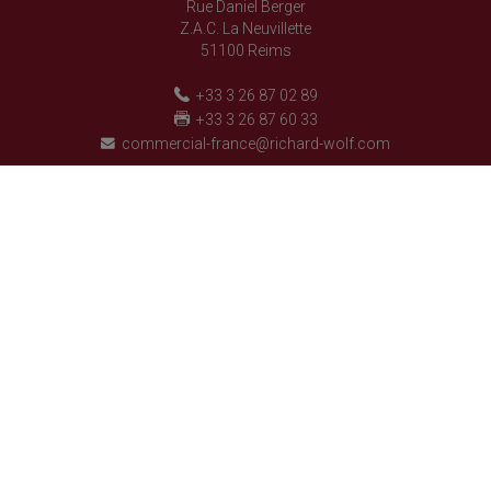
Rue Daniel Berger
Z.A.C. La Neuvillette
51100 Reims
+33 3 26 87 02 89
+33 3 26 87 60 33
commercial-france@richard-wolf.com
France - Français
Richard Wolf
Richard Wolf
Academy « Prima Vista »
Academy « Prima Vista »
suivez-nous sur
© 2026 Tous droits réservés.
Politique relative à la protection de la vie privée
Mentions légales
CONDITIONS GENERALES DE VENTE ET DE TRANSACTION
Paramétrage des cookies