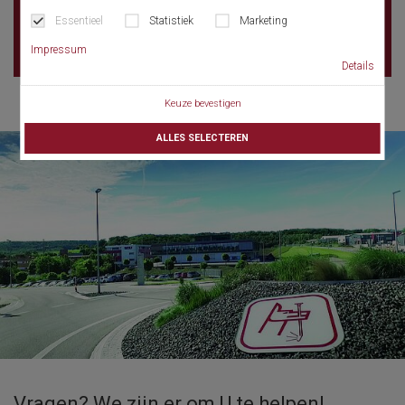
Garhi Shahu Lahore
Essentieel
Statistiek
Marketing
Pakistan
Impressum
Details
Keuze bevestigen
ALLES SELECTEREN
Vragen? We zijn er om U te helpen!