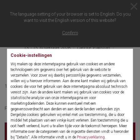
The language setting of your browser is set to English. Do you
want to visit the English version of this website?
Terug naar overzicht
Confirm
13. - 15. november 2026
Lahore, Pakistan
Pearl Continental Hotel, Lahore, Pakistan
Cookie-instellingen
UROCON Pakistan
Wij maken op deze internetpagina gebruik van cookies en andere
technologieën om gegevens over het gebruik van de website te
verzamelen. Voor zover wij daarbij persoonlijke gegevens verzamelen,
willen wij u hierover informeren. Aan de ene kant maken wij gebruik van
13. - 15. november 2026
English
cookies die voor het gebruik van deze internetpagina absoluut technisch
vereist zijn. Aan de andere kant maken wij gebruik van cookies voor de
statistische analyse van onze internetpagina en voor
marketingdoeleinden. Deze kunnen eventueel met een
UROCON
For more information click here:
gegevensoverdracht aan derden en aan derde landen verbonden zijn.
Dergelijke cookies gebruiken wij enkel met uw toestemming, die u door
middel het plaatsen van een vinkje kunt verlenen. Een toestemming die u
ooit heeft verleend, kunt u te allen tijde voor de toekomst herroepen. Meer
Pearl Continental Hotel, Lahore, Pakistan
Shahrah-
informatie over de categorieën van de ingezette diensten vindt u hieronder
e-Quaid-e-Azam
bij "Details". Alle informatie vindt u in de
Privacyverklaring
.