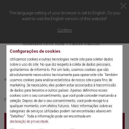
The language setting of your browser is set to English. Do you
want to visit the English version of this website?
Voltar à visão geral
Confirm
novembro 13-15, 2026
Lahore, Pakistan
Pearl Continental Hotel, Lahore, Pakistan
Configurações de cookies
UROCON Pakistan
Utilizamos cookies e outras tecnologias neste site para coletar dados
sobre o uso do site. No que diz respeito à coleta de dados pessoais,
gostaríamos de informá-lo. Por um lado, usamos cookies que são
absolutamente necessários tecnicamente para operar este site. Também
novembro 13-15, 2026
English
usamos cookies para análise estatística de nosso site e para fins de
marketing. Se necessário, eles podem estar associados à transmissão
de dados para terceiros e outros países. Apenas definimos esses
cookies com o seu consentimento, que você pode conceder marcando a
UROCON
For more information click here:
seleção. Depois de dar o seu consentimento, você pode revogá-lo a
qualquer momento, com efeitos futuros. Mais informações sobre as
categorias de serviços utilizadas podem ser encontradas abaixo em
"Detalhes". Toda a informação pode ser encontrada em
Pearl Continental Hotel, Lahore, Pakistan
Shahrah-
declaração de privacidade
.
e-Quaid-e-Azam