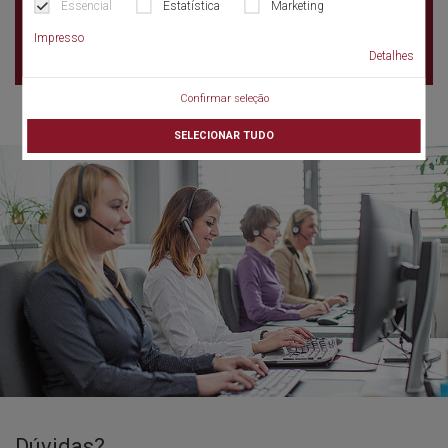
Garhi Shahu Lahore
Essencial
Estatística
Marketing
Pakistan
Impresso
Detalhes
Confirmar seleção
SELECIONAR TUDO
Dúvidas?