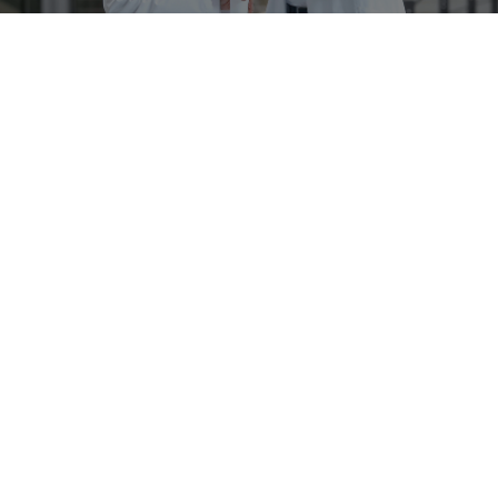
Newsletter
Mantenha-se atualizado!
Inscreva-se já!
Richard Wolf Brasil Equipamentos Medicinais Ltda.
Avenida Vereador José Diniz, 3457 conjs. 1106 e 1107
04603-003 São Paulo-SP Brasil
+55 11 2338-6241
+55 11 2338-6224
brasil@richard-wolf.com
Brazilian Portuguese