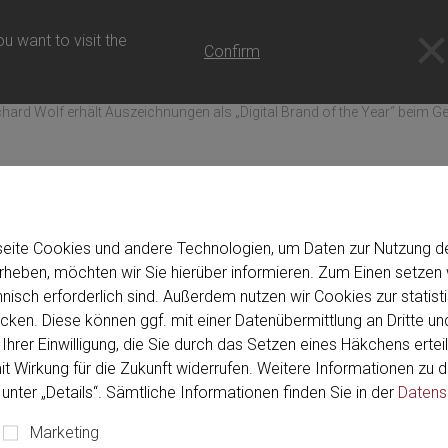
u want to visit the
Confirm
chard Wolf erhält Auszeichnungen als „Digital Brand of the Year“ beim
seite Cookies und andere Technologien, um Daten zur Nutzung de
12.06.2019
eben, möchten wir Sie hierüber informieren. Zum Einen setzen w
 Auszeichnungen als „Digita
hnisch erforderlich sind. Außerdem nutzen wir Cookies zur stati
ken. Diese können ggf. mit einer Datenübermittlung an Dritte und
im German Brand Award 2
Ihrer Einwilligung, die Sie durch das Setzen eines Häkchens erteil
mit Wirkung für die Zukunft widerrufen. Weitere Informationen zu
unter „Details“. Sämtliche Informationen finden Sie in der
Datens
Marketing