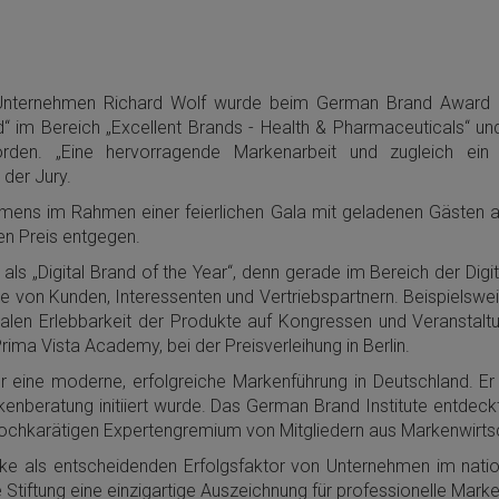
ik-Unternehmen Richard Wolf wurde beim German Brand Award 2
“ im Bereich „Excellent Brands - Health & Pharmaceuticals“ und i
den. „Eine hervorragende Markenarbeit und zugleich ein g
der Jury.
ens im Rahmen einer feierlichen Gala mit geladenen Gästen aus
en Preis entgegen.
s „Digital Brand of the Year“, denn gerade im Bereich der Digita
e von Kunden, Interessenten und Vertriebspartnern. Beispielswe
alen Erlebbarkeit der Produkte auf Kongressen und Veranstaltung
ima Vista Academy, bei der Preisverleihung in Berlin.
 eine moderne, erfolgreiche Markenführung in Deutschland. E
beratung initiiert wurde. Das German Brand Institute entdeck
ochkarätigen Expertengremium von Mitgliedern aus Markenwirts
Marke als entscheidenden Erfolgsfaktor von Unternehmen im nat
Stiftung eine einzigartige Auszeichnung für professionelle Mar