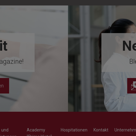
it
Ne
agazine!
Bl
en
- und
Academy
Hospitationen
Kontakt
Unterneh