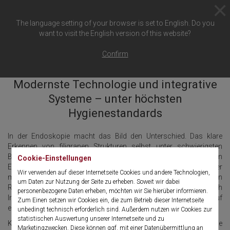
The language setting of your browser is set to English. Do you
want to visit the English version of this website?
Endoskopie der Zukunft
Confirm
Modernste Technologie und integrative
Systeme – unter höchsten
Hygienestandards
In der Endoskopie macht das Bild den Unterschied. Das klare
Erkennen von filigranen Strukturen selbst unter schwierigsten
Bedingungen hat entscheidenden Einfluss auf den medizinischen
Cookie-Einstellungen
Eingriff. Mit über 100 Jahren Erfahrung im Bereich der
Wir verwenden auf dieser Internetseite Cookies und andere Technologien,
medizinischen Bildgebung stellt sich das Traditionsunternehmen
um Daten zur Nutzung der Seite zu erheben. Soweit wir dabei
Richard Wolf dieser Herausforderung jeden Tag. Der Bereich
personenbezogene Daten erheben, möchten wir Sie hierüber informieren.
Imaging bietet ein breites Spektrum von Systemlösungen, die auf
Zum Einen setzen wir Cookies ein, die zum Betrieb dieser Internetseite
einen modernen interdisziplinären Einsatz ausgerichtet sind.
unbedingt technisch erforderlich sind. Außerdem nutzen wir Cookies zur
statistischen Auswertung unserer Internetseite und zu
Komplexe Technologie heutiger Operationssäle über einfache
Marketingzwecken. Diese können ggf. mit einer Datenübermittlung an