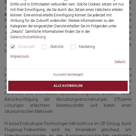
Bedienbarkeit für Chirurgen und medizinischem Personal
Dritte und in Drittstaaten verbunden sein. Solche Cookies setzen wir nur
verfügbar zu machen, ist eine der wichtigsten Funktionalitäten von
mit Ihrer Einwilligung, die Sie durch das Setzen eines Häkchens erteilen
core
nova
. Das OP-Integrationssystem bietet hierfür individuelle
können. Eine einmal erteilte Einwilligung können Sie jederzeit mit
Konzepte für eine investitionssichere OP Digitalisierung. Ermöglicht
Wirkung für die Zukunft widerrufen. Weitere Informationen zu den
Kategorien der eingesetzten Dienste erhalten Sie im Folgenden unter
wird dies durch maßgeschneiderte Projektierungen von OP-Umbau
„Details“. Sämtliche Informationen finden Sie in der
und Neubauten hinsichtlich intuitiver Videoverteilung, integrierter
Datenschutzerklärung
.
Gerätebedienung und digitaler Dokumentation. Hierfür werden
zukunftsorientierte und modular ausbaufähige Technologien mit
Essenziell
Statistik
Marketing
bestehenden Kundensystemen effizient kombiniert.
Impressum
Details
Um hohe Hygienestandards bei der Bereitstellung von
Instrumenten erreichen zu können, ist eine saubere und effiziente
Auswahl bestätigen
Aufbereitung Voraussetzung. Reinigungs-, Desinfektions- und
ALLE AUSWÄHLEN
Sterilisations- methoden müssen korrekt ausgeführt,
Hilfsmittel und Chemikalien spezifisch eingesetzt werden – unter
Berücksichtigung der Abnutzungserscheinungen. Effiziente
Lösungen erleichtern Arbeitsschritte und bieten einen
ökonomischen Mehrwert.
Präzise Endoskopie-Technologie hält nicht nur im OP Einzug. Auch
Flugzeug-Triebwerken wird ins Innenleben geschaut, um
Fremdkörperschäden an den Kompressorschaufeln rechtzeitig