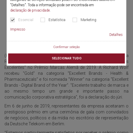
"Detalhes". Toda a informação pode ser encontrada em
declaração de privacidade
.
Essencial
Estatística
Marketing
Impresso
Detalhes
Confirmar seleção
(Knittlingen, 12 de junho de 2019) A empresa de tecnologia médica
SELECIONAR TUDO
Richard Wolf foi homenageada duas vezes na categoria "Marcas
Excelentes" no Prêmio Marcas Alemã de 2019. A Richard Wolf
recebeu "Gold" na categoria "Excellent Brands - Health &
Pharmaceuticals" e foi nomeada "Winner" na categoria "Excellent
Brands - Digital Brand of the Year". "Excelente trabalho de marca e
ao mesmo tempo um grande e importante passo na
comunicação corporativa estratégica", foi a declaração do júri.
Em 6 de junho de 2019, representantes da empresa aceitaram o
prestigioso prêmio em uma cerimônia de gala com convidados
de negócios, políticos e da mídia no escritório de representação
da Deutsche Telekom em Berlim.
"Estamos particularmente satisfeitos por receber o prêmio como