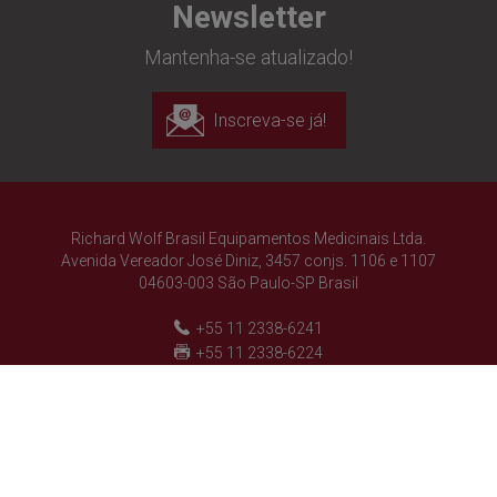
Newsletter
Mantenha-se atualizado!
Inscreva-se já!
Richard Wolf Brasil Equipamentos Medicinais Ltda.
Avenida Vereador José Diniz, 3457 conjs. 1106 e 1107
04603-003 São Paulo-SP Brasil
+55 11 2338-6241
+55 11 2338-6224
brasil@richard-wolf.com
Brazilian Portuguese
Richard Wolf
Richard Wolf
"Prima Vista" Academy
"Prima Vista" Academy
Siga-nos!