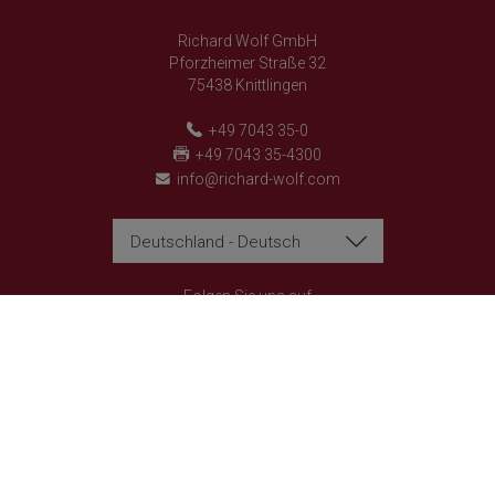
Richard Wolf GmbH
Pforzheimer Straße 32
75438 Knittlingen
+49 7043 35-0
+49 7043 35-4300
info@richard-wolf.com
Deutschland - Deutsch
Richard Wolf
Richard Wolf
Academy "Prima Vista"
Academy "Prima Vista"
Folgen Sie uns auf
© 2026 Richard Wolf GmbH. Alle Rechte vorbehalten.
Datenschutzerklärung
Impressum
AGBs
Cookie-Einstellungen