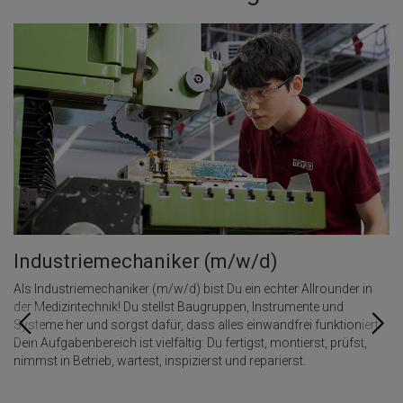
Industriemechaniker (m/w/d)
E
(
Als Industriemechaniker (m/w/d) bist Du ein echter Allrounder in
 of
der Medizintechnik! Du stellst Baugruppen, Instrumente und
Al
Systeme her und sorgst dafür, dass alles einwandfrei funktioniert.
Te
e
Dein Aufgabenbereich ist vielfältig: Du fertigst, montierst, prüfst,
Be
nimmst in Betrieb, wartest, inspizierst und reparierst.
sp
Ko
Au