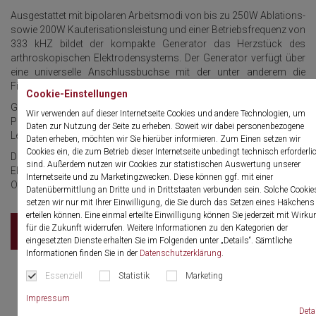
Ausgestattet mit bipolaren Arbeitsmodi von bis zu 250W Ablations-
sowie 200W Kauterisationsleistung und einer Betriebsfrequenz von
333 kHZ bildet der kompakte Generator das Herzstück des
arthroskopischen Elektrodensystems. Der Generator verfügt über
eine universelle Anschlussbuchse mit der unter anderem die
FirePen- und BiVac-Elektroden angeschlossen werden.
Cookie-Einstellungen
Gesteuert über den integrierten Touchpanel der Konsole können
Wir verwenden auf dieser Internetseite Cookies und andere Technologien, um
Profile angelegt, gewünschte Effekte ausgewählt sowie die
Daten zur Nutzung der Seite zu erheben. Soweit wir dabei personenbezogene
Leistungsabgabe in beiden Betriebsmodi angepasst werden.
Daten erheben, möchten wir Sie hierüber informieren. Zum Einen setzen wir
Cookies ein, die zum Betrieb dieser Internetseite unbedingt technisch erforderli
Die Veränderung der Leistungsabgabe ist auch bei aktivierter
sind. Außerdem nutzen wir Cookies zur statistischen Auswertung unserer
Elektrode möglich. Ebenfalls sind durch den integrierten
Internetseite und zu Marketingzwecken. Diese können ggf. mit einer
Optikschutz ihre kostbaren Optiken vor Überschlägen geschützt.
Datenübermittlung an Dritte und in Drittstaaten verbunden sein. Solche Cookie
setzen wir nur mit Ihrer Einwilligung, die Sie durch das Setzen eines Häkchens
erteilen können. Eine einmal erteilte Einwilligung können Sie jederzeit mit Wirku
für die Zukunft widerrufen. Weitere Informationen zu den Kategorien der
Prospekt
eingesetzten Dienste erhalten Sie im Folgenden unter „Details“. Sämtliche
Informationen finden Sie in der
Datenschutzerklärung
.
Essenziell
Statistik
Marketing
Impressum
Deta