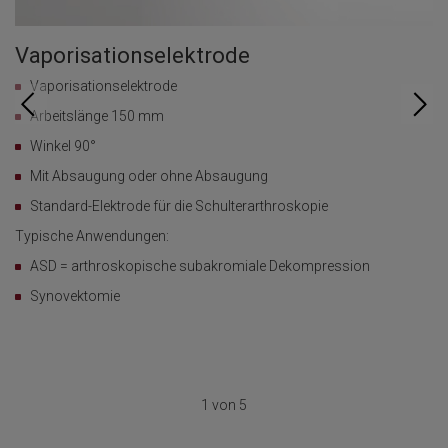
Vaporisationselektrode
V
Vaporisationselektrode
Arbeitslänge 150 mm
Winkel 90°
Mit Absaugung oder ohne Absaugung
Standard-Elektrode für die Schulterarthroskopie
Typische Anwendungen:
Ty
ASD = arthroskopische subakromiale Dekompression
Synovektomie
1 von 5