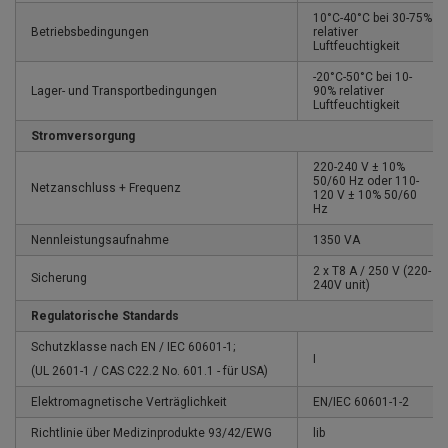
10°C-40°C bei 30-75%
Betriebsbedingungen
relativer
Luftfeuchtigkeit
-20°C-50°C bei 10-
Lager- und Transportbedingungen
90% relativer
Luftfeuchtigkeit
Stromversorgung
220-240 V ± 10%
50/60 Hz oder 110-
Netzanschluss + Frequenz
120 V ± 10% 50/60
Hz
Nennleistungsaufnahme
1350 VA
2 x T8 A / 250 V (220-
Sicherung
240V unit)
Regulatorische Standards
Schutzklasse nach EN / IEC 60601-1;
I
(UL 2601-1 / CAS C22.2 No. 601.1 - für USA)
Elektromagnetische Verträglichkeit
EN/IEC 60601-1-2
Richtlinie über Medizinprodukte 93/42/EWG
lib