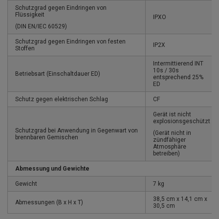
Schutzgrad gegen Eindringen von
Flüssigkeit
IPXO
(DIN EN/IEC 60529)
Schutzgrad gegen Eindringen von festen
IP2X
Stoffen
Intermittierend INT
10s / 30s
Betriebsart (Einschaltdauer ED)
entsprechend 25%
ED
Schutz gegen elektrischen Schlag
CF
Gerät ist nicht
explosionsgeschützt
Schutzgrad bei Anwendung in Gegenwart von
(Gerät nicht in
brennbaren Gemischen
zündfähiger
Atmosphäre
betreiben)
Abmessung und Gewichte
Gewicht
7 kg
38,5 cm x 14,1 cm x
Abmessungen (B x H x T)
30,5 cm