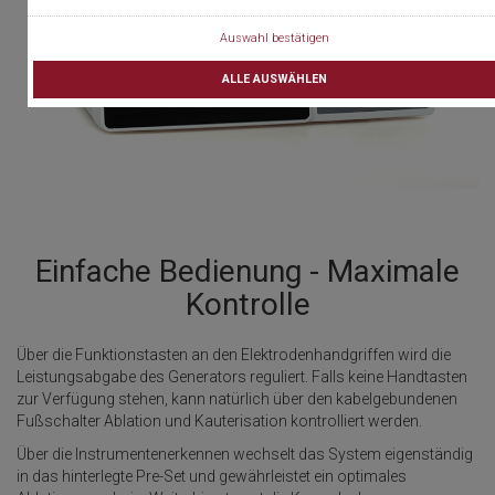
Auswahl bestätigen
ALLE AUSWÄHLEN
Einfache Bedienung - Maximale
Kontrolle
Über die Funktionstasten an den Elektrodenhandgriffen wird die
Leistungsabgabe des Generators reguliert. Falls keine Handtasten
zur Verfügung stehen, kann natürlich über den kabelgebundenen
Fußschalter Ablation und Kauterisation kontrolliert werden.
Über die Instrumentenerkennen wechselt das System eigenständig
in das hinterlegte Pre-Set und gewährleistet ein optimales