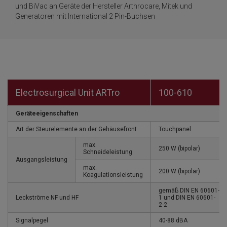
und BiVac an Geräte der Hersteller Arthrocare, Mitek und
Generatoren mit International 2 Pin-Buchsen
Electrosurgical Unit ARTro
100-610
Geräteeigenschaften
Art der Steurelemente an der Gehäusefront
Touchpanel
max.
250 W (bipolar)
Schneideleistung
Ausgangsleistung
max.
200 W (bipolar)
Koagulationsleistung
gemäß DIN EN 60601-
Leckströme NF und HF
1 und DIN EN 60601-
2-2
Signalpegel
40-88 dBA