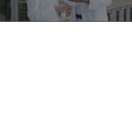
Nieuwsbrief
Blijf op de hoogte!
Nu abonneren
Richard Wolf Endoscopie N.V.
Landegemstraat 6
B-9031 Drongen-Gent
+32 (0)9 280 81 00
+32 (0)9 282 92 16
customer.service@richard-wolf.be