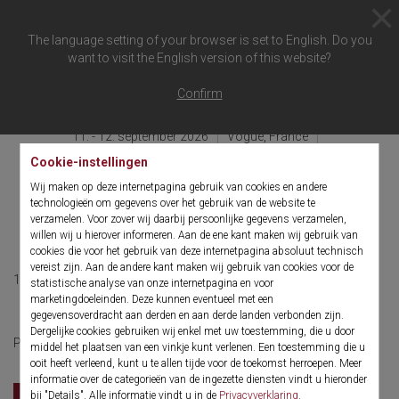
The language setting of your browser is set to English. Do you
want to visit the English version of this website?
Terug naar overzicht
Confirm
11. - 12. september 2026
Vogüé, France
Domaine Lou Capitelle & Spa
Cookie-instellingen
Symposium des
Wij maken op deze internetpagina gebruik van cookies en andere
technologieën om gegevens over het gebruik van de website te
Lithologues
verzamelen. Voor zover wij daarbij persoonlijke gegevens verzamelen,
willen wij u hierover informeren. Aan de ene kant maken wij gebruik van
cookies die voor het gebruik van deze internetpagina absoluut technisch
vereist zijn. Aan de andere kant maken wij gebruik van cookies voor de
11. - 12. september 2026
French
statistische analyse van onze internetpagina en voor
marketingdoeleinden. Deze kunnen eventueel met een
gegevensoverdracht aan derden en aan derde landen verbonden zijn.
Dergelijke cookies gebruiken wij enkel met uw toestemming, die u door
Facebook
Pour plus d'informations cliquer ici :
&
middel het plaatsen van een vinkje kunt verlenen. Een toestemming die u
ooit heeft verleend, kunt u te allen tijde voor de toekomst herroepen. Meer
informatie over de categorieën van de ingezette diensten vindt u hieronder
bij "Details". Alle informatie vindt u in de
Privacyverklaring
.