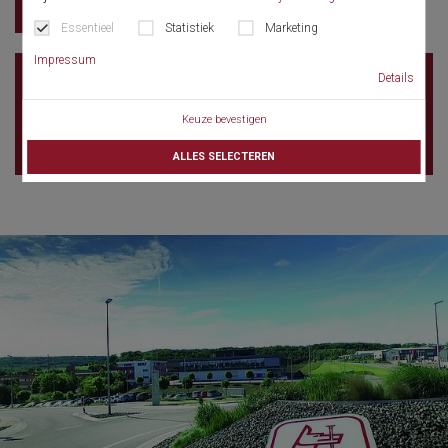
LinkedIn
Essentieel
Statistiek
Marketing
Impressum
Domaine Lou Capitelle & Spa
470 rue du Pigeonnier
Details
07200 Vogüé
France
Keuze bevestigen
ALLES SELECTEREN