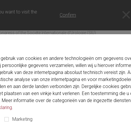
 NL
u want to visit the
Confirm
ongress of the Société Internationale d'Urologie (SIU)
 gebruik van cookies en andere technologieën om gegevens over
j persoonlijke gegevens verzamelen, willen wij u hierover inform
ebruik van deze internetpagina absoluut technisch vereist zijn.
. - 14. november 2026
Firenze, Italy
Firenze Fiera
Stand: 
istische analyse van onze internetpagina en voor marketingdoel
 the Société Internationale
n en aan derde landen verbonden zijn. Dergelijke cookies gebru
 plaatsen van een vinkje kunt verlenen. Een toestemming die u oo
Meer informatie over de categorieën van de ingezette diensten vin
laring
.
Marketing
e Society’s tradition of providing a global audience with a platfo