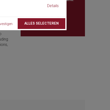
109
Details
thcare
Piazza Adua, 1
e. In
50123 Firenze
l while
Italy
ALLES SELECTEREN
vestigen
o
uding
ions,