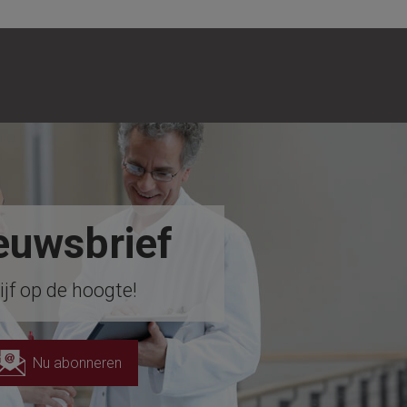
!
euwsbrief
ijf op de hoogte!
Nu abonneren