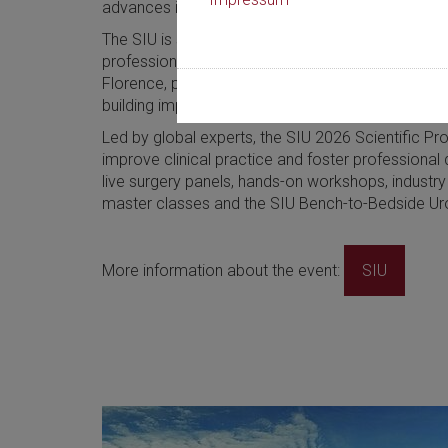
advances in urological education and research.
The SIU is steadfast in its mission to bring togeth
professionals, national and subspecialty societies
Florence, participants will exchange knowledge, sh
building important connections with colleagues f
Led by global experts, the SIU 2026 Scientific P
improve clinical practice and foster profession
live surgery panels, hands-on workshops, industry
master classes and the SIU Bench-to-Bedside Ur
More information about the event:
SIU