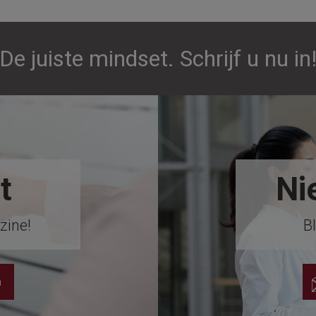
De juiste mindset. Schrijf u nu in
t
Ni
zine!
Bl
n