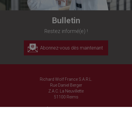
Bulletin
Restez informé(e) !
Abonnez-vous dès maintenant
Richard Wolf France S.A.R.L.
Rue Daniel Berger
Z.A.C. La Neuvillette
51100 Reims
+33 3 26 87 02 89
+33 3 26 87 60 33
commercial-france@richard-wolf.com