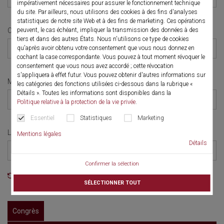
impérativement nécessaires pour assurer le fonctionnement technique
du site. Par ailleurs, nous utilisons des cookies à des fins d'analyses
statistiques de notre site Web et à des fins de marketing. Ces opérations
Catégorie
peuvent, le cas échéant, impliquer la transmission des données à des
tiers et dans des autres États. Nous n'utilisons ce type de cookies
Tout
qu'après avoir obtenu votre consentement que vous nous donnez en
cochant la case correspondante. Vous pouvez à tout moment révoquer le
consentement que vous nous avez accordé ; cette révocation
s'appliquera à effet futur. Vous pouvez obtenir d'autres informations sur
Mois
les catégories des fonctions utilisées ci-dessous dans la rubrique «
Détails ». Toutes les informations sont disponibles dans la
Tout
Politique relative à la protection de la vie privée
.
Essentiel
Statistiques
Marketing
Langue
Mentions légales
Détails
Tout
Confirmer la sélection
Réinitialiser le filtre
SÉLECTIONNER TOUT
Congrès