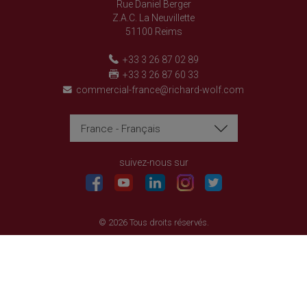
Rue Daniel Berger
Z.A.C. La Neuvillette
51100 Reims
+33 3 26 87 02 89
+33 3 26 87 60 33
commercial-france@richard-wolf.com
France - Français
Richard Wolf
Richard Wolf
Academy « Prima Vista »
Academy « Prima Vista »
suivez-nous sur
© 2026 Tous droits réservés.
Politique relative à la protection de la vie privée
Mentions légales
CONDITIONS GENERALES DE VENTE ET DE TRANSACTION
Paramétrage des cookies