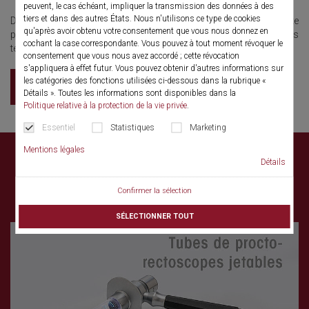
peuvent, le cas échéant, impliquer la transmission des données à des
tiers et dans des autres États. Nous n'utilisons ce type de cookies
Dans ce domaine, Richard Wolf accorde une attention toute
qu'après avoir obtenu votre consentement que vous nous donnez en
particulière à la procto-rectoscopie, l'une des plus anciennes
cochant la case correspondante. Vous pouvez à tout moment révoquer le
techniques endoscopiques.
consentement que vous nous avez accordé ; cette révocation
s'appliquera à effet futur. Vous pouvez obtenir d'autres informations sur
les catégories des fonctions utilisées ci-dessous dans la rubrique «
Catalogue
Détails ». Toutes les informations sont disponibles dans la
Politique relative à la protection de la vie privée
.
Essentiel
Statistiques
Marketing
Mentions légales
Détails
Confirmer la sélection
Innovations
SÉLECTIONNER TOUT