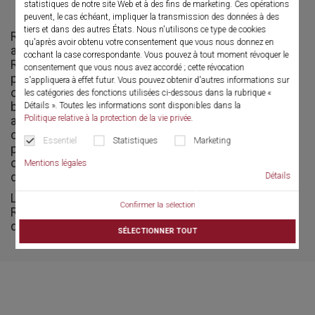
statistiques de notre site Web et à des fins de marketing. Ces opérations
peuvent, le cas échéant, impliquer la transmission des données à des
tiers et dans des autres États. Nous n'utilisons ce type de cookies
Regard sur le passé. Comment sommes-nous
qu'après avoir obtenu votre consentement que vous nous donnez en
arrivés là ? Qu'avons-nous accompli ?
cochant la case correspondante. Vous pouvez à tout moment révoquer le
Rétrospectivement, comment y sommes-nous
consentement que vous nous avez accordé ; cette révocation
parvenus ? Pour les 75 ans de Richard Wolf GmbH,
s'appliquera à effet futur. Vous pouvez obtenir d'autres informations sur
on peut établir une constante claire : il y a eu
les catégories des fonctions utilisées ci-dessous dans la rubrique «
beaucoup de changements. Tous se sont adaptés
Détails ». Toutes les informations sont disponibles dans la
Politique relative à la protection de la vie privée
.
aux nouveaux défis, à l'innovation technologique
constante et à la croissance durable. Chercher avec
Essentiel
Statistiques
Marketing
passion à s’améliorer et voir l’avenir avec
optimisme : telles sont les valeurs fondamentales
Mentions légales
de l'entreprise.
Détails
Le slogan
« Passion for change »
de
Confirmer la sélection
Richard Wolf GmbH vaut aussi bien pour le passé
que pour l’avenir de l’entreprise.
SÉLECTIONNER TOUT