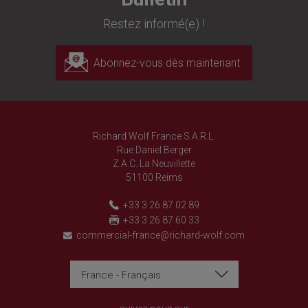
Restez informé(e) !
Abonnez-vous dès maintenant
Richard Wolf France S.A.R.L.
Rue Daniel Berger
Z.A.C. La Neuvillette
51100 Reims
+33 3 26 87 02 89
+33 3 26 87 60 33
commercial-france@richard-wolf.com
France - Français
Richard Wolf
Richard Wolf
Academy « Prima Vista »
Academy « Prima Vista »