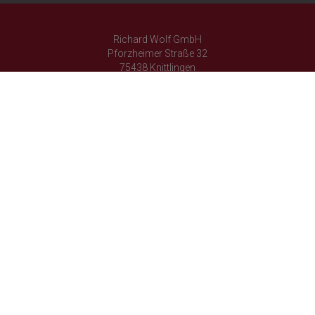
Richard Wolf GmbH
Pforzheimer Straße 32
75438 Knittlingen
+49 7043 35-0
+49 7043 35-4300
info@richard-wolf.com
Deutschland - Deutsch
Richard Wolf
Richard Wolf
Academy "Prima Vista"
Academy "Prima Vista"
Folgen Sie uns auf
© 2026 Richard Wolf GmbH. Alle Rechte vorbehalten.
Datenschutzerklärung
Impressum
AGBs
Cookie-Einstellungen