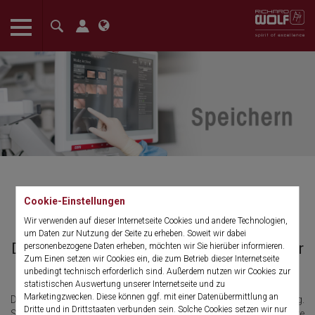
The language setting of your browser is set to English. Do you
want to visit the English version of this website?
Confirm
Cookie-Einstellungen
Speichern
Wir verwenden auf dieser Internetseite Cookies und andere Technologien,
um Daten zur Nutzung der Seite zu erheben. Soweit wir dabei
Die serverbasierte Software-Plattform für
personenbezogene Daten erheben, möchten wir Sie hierüber informieren.
Zum Einen setzen wir Cookies ein, die zum Betrieb dieser Internetseite
das Datenmanagement
unbedingt technisch erforderlich sind. Außerdem nutzen wir Cookies zur
statistischen Auswertung unserer Internetseite und zu
Marketingzwecken. Diese können ggf. mit einer Datenübermittlung an
Die Anforderungen an die Patientensicherheit steigen ständig.
Dritte und in Drittstaaten verbunden sein. Solche Cookies setzen wir nur
Sicherung und Schutz von Daten genießen zu Recht höchste