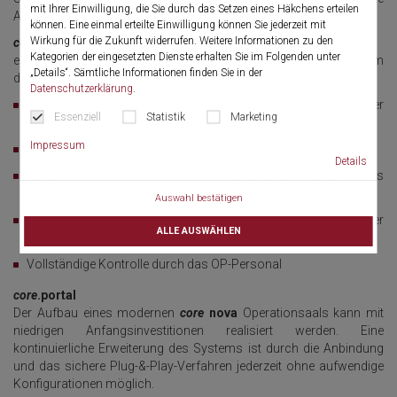
mit Ihrer Einwilligung, die Sie durch das Setzen eines Häkchens erteilen
Aufmerksamkeit bei Patienten und Anwendern.
können. Eine einmal erteilte Einwilligung können Sie jederzeit mit
Wirkung für die Zukunft widerrufen. Weitere Informationen zu den
core
.portal
Kategorien der eingesetzten Dienste erhalten Sie im Folgenden unter
erfüllt bereits heute die steigenden Anforderungen mit einem
„Details“. Sämtliche Informationen finden Sie in der
durchgängigen Sicherheitskonzept.
Datenschutzerklärung
.
Eindeutige Identifikation und Authentifizierung aller
Essenziell
Statistik
Marketing
Netzteilnehmer auf Basis von digitalen Zertifikaten
Impressum
Integration existierender Benutzerverzeichnisse
Details
Berechtigungen und Zugriffskontrollen sowohl auf Geräten als
auch in Anwendungen
Auswahl bestätigen
Kontinuierliche Überwachung der Verfügbarkeit aller
ALLE AUSWÄHLEN
Netzteilnehmer und sofortige Statusinformation bei Verlust
Vollständige Kontrolle durch das OP-Personal
core
.portal
Der Aufbau eines modernen
core
nova
Operationsaals kann mit
niedrigen Anfangsinvestitionen realisiert werden. Eine
kontinuierliche Erweiterung des Systems ist durch die Anbindung
und das sichere Plug-&-Play-Verfahren jederzeit ohne aufwendige
Konfigurationen möglich.