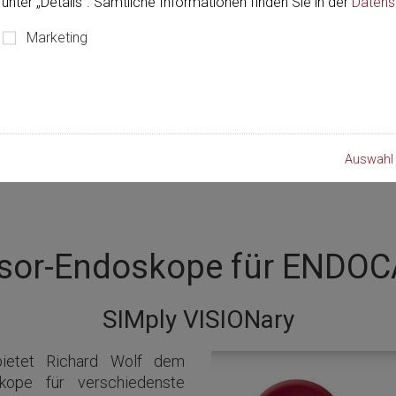
unter „Details“. Sämtliche Informationen finden Sie in der
Datens
Marketing
Auswahl 
nsor-Endoskope für ENDO
SIMply VISIONary
ietet Richard Wolf dem
skope für verschiedenste