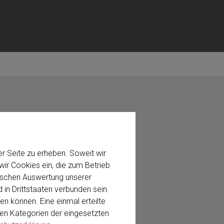
r Seite zu erheben. Soweit wir
ir Cookies ein, die zum Betrieb
stischen Auswertung unserer
 in Drittstaaten verbunden sein.
en können. Eine einmal erteilte
 den Kategorien der eingesetzten