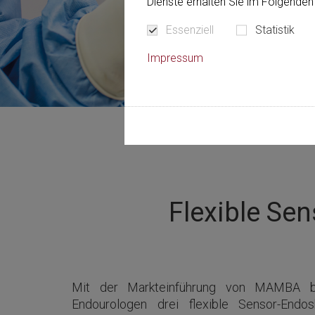
Dienste erhalten Sie im Folgenden 
Essenziell
Statistik
Impressum
Flexible Se
Mit der Markteinführung von MAMBA b
Endourologen drei flexible Sensor-Endo