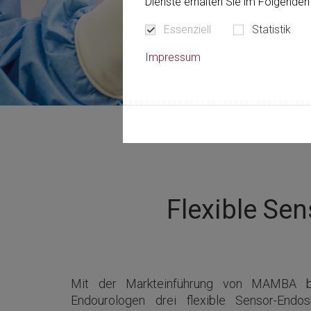
Dienste erhalten Sie im Folgenden 
Essenziell
Statistik
Impressum
Flexible Se
Mit der Markteinführung von MAMBA b
Endourologen drei flexible Sensor-Endo