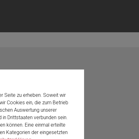
r Seite zu erheben. Soweit wir
ir Cookies ein, die zum Betrieb
stischen Auswertung unserer
 in Drittstaaten verbunden sein.
en können. Eine einmal erteilte
 den Kategorien der eingesetzten