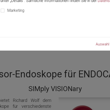
unter „Details“. Sämtliche Informationen finden Sie in der
Datens
Marketing
Auswahl 
nsor-Endoskope für ENDO
SIMply VISIONary
ietet Richard Wolf dem
skope für verschiedenste