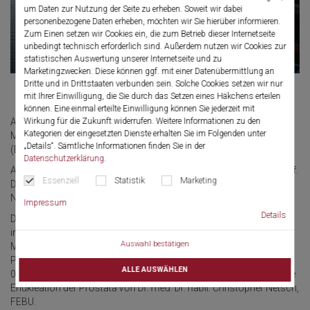
um Daten zur Nutzung der Seite zu erheben. Soweit wir dabei
personenbezogene Daten erheben, möchten wir Sie hierüber informieren.
Zum Einen setzen wir Cookies ein, die zum Betrieb dieser Internetseite
unbedingt technisch erforderlich sind. Außerdem nutzen wir Cookies zur
statistischen Auswertung unserer Internetseite und zu
Marketingzwecken. Diese können ggf. mit einer Datenübermittlung an
Dritte und in Drittstaaten verbunden sein. Solche Cookies setzen wir nur
mit Ihrer Einwilligung, die Sie durch das Setzen eines Häkchens erteilen
können. Eine einmal erteilte Einwilligung können Sie jederzeit mit
Wirkung für die Zukunft widerrufen. Weitere Informationen zu den
Am 08. & 09.06.2023 findet der erste Masterclass Workshop "BPS
Kategorien der eingesetzten Dienste erhalten Sie im Folgenden unter
Management 2023 – Endoskopische Enukleation der Prostata
„Details“. Sämtliche Informationen finden Sie in der
(EEP)" live aus der Asklepios Klinik Barmbek in Hamburg statt.
Datenschutzerklärung
.
Als wissenschaftliche Leitung führen die beiden Experten Herr Prof.
Essenziell
Statistik
Marketing
Dr. med. Andreas Gross und Herr Dr. med. Dr. habil. Christopher
Netsch, FEBU gemeinsam durch die beiden Tage.
Impressum
Details
Der Zuschauer haben die Möglichkeit auf einen digitalen und
interaktiven Workshop, welcher einen tiefgreifenden Einblick in die
Auswahl bestätigen
Möglichkeiten der modernen Therapie der gutartigen
Prostatavergrößerung bietet. Abgerundet wird das Ganze am
ALLE AUSWÄHLEN
09.06.2023 durch eine Live-Operation zum Thema Endoskopische
Enukleation der Prostata von Dr. med. Dr. habil. Christopher Netsch,
FEBU.