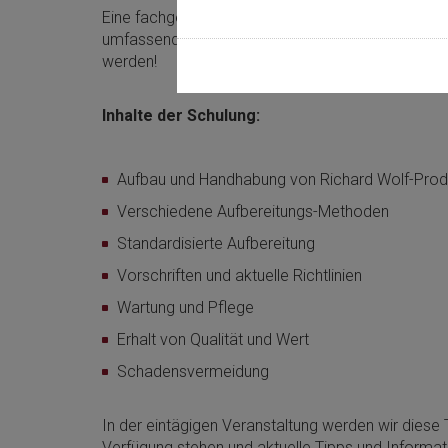
Eine fachgerechte Aufbereitung von Richard Wol
umfassende Sachkenntnisse. Durch geschultes Per
werden!
Inhalte der Schulung:
Aufbau und Handhabung von Richard Wolf-Prod
Verschiedene Aufbereitungs-Methoden
Standardisierte Aufbereitung
Vorschriften und aktuelle Richtlinien
Wartung und Pflege
Erhalt von Qualität und Wert
Schadensvermeidung
In der eintägigen Veranstaltung werden wir diese
Verfügung stehen und aktuelle Tipps und Informat