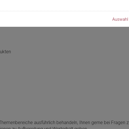
f Instrumenten und Endoskopen erfordert vom Pflegepersonal
sonal kann eine deutliche Reduzierung der Servicekosten erziel
Auswahl 
ukten
 Themenbereiche ausführlich behandeln, Ihnen gerne bei Fragen z
ionen zu Aufbereitung und Werterhalt geben.