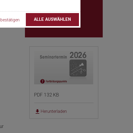
.
t
81669 München
Germany
ALLE AUSWÄHLEN
bestätigen
PDF 132 KB
Herunterladen
ur