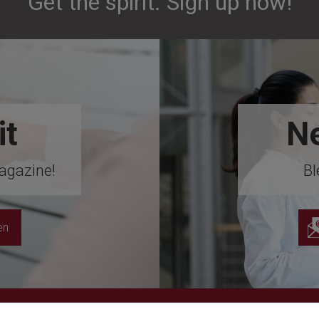
Get the spirit. Sign up now!
it
Ne
agazine!
Bl
en