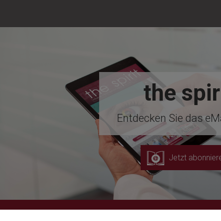
the spir
Entdecken Sie das eM
Jetzt abonnier