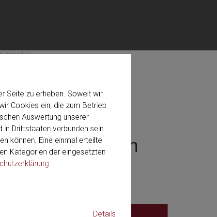
strumenten
r Seite zu erheben. Soweit wir
ir Cookies ein, die zum Betrieb
stischen Auswertung unserer
 in Drittstaaten verbunden sein.
olf Instrumenten
en können. Eine einmal erteilte
 den Kategorien der eingesetzten
chutzerklärung
.
Details
.