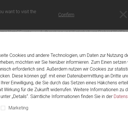
u want to visit the
Confirm
ima Vista" Events
Aufbereitung und Werterhalt von Richard Wolf In
seite Cookies und andere Technologien, um Daten zur Nutzung de
eben, möchten wir Sie hierüber informieren. Zum Einen setzen w
hnisch erforderlich sind. Außerdem nutzen wir Cookies zur stati
2. Dezember 2026
München, Germany
.
ken. Diese können ggf. mit einer Datenübermittlung an Dritte und
d Werterhalt von Richard W
Ihrer Einwilligung, die Sie durch das Setzen eines Häkchens erteil
mit Wirkung für die Zukunft widerrufen. Weitere Informationen zu
unter „Details“. Sämtliche Informationen finden Sie in der
Datens
Marketing