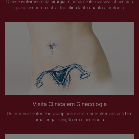
O desenvolvimento da cirurgia minimamente invasiva influenciou
quase nenhuma outra disciplina tanto quanto a urologia.
Visita Clínica em Ginecologia
Os procedimentos endoscópicos e minimamente invasivos têm
uma longa tradição em ginecologia.