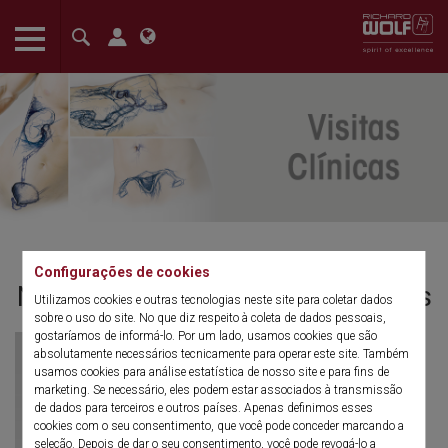
The language setting of your browser is set to English. Do you
want to visit the English version of this website?
Confirm
Configurações de cookies
Nosso conceito de visitas clínicas
Utilizamos cookies e outras tecnologias neste site para coletar dados
sobre o uso do site. No que diz respeito à coleta de dados pessoais,
gostaríamos de informá-lo. Por um lado, usamos cookies que são
absolutamente necessários tecnicamente para operar este site. Também
usamos cookies para análise estatística de nosso site e para fins de
marketing. Se necessário, eles podem estar associados à transmissão
de dados para terceiros e outros países. Apenas definimos esses
cookies com o seu consentimento, que você pode conceder marcando a
seleção. Depois de dar o seu consentimento, você pode revogá-lo a