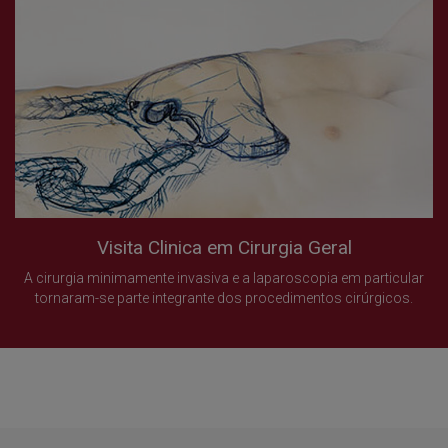
Visita Clinica em Cirurgia Geral
A cirurgia minimamente invasiva e a laparoscopia em particular
tornaram-se parte integrante dos procedimentos cirúrgicos.