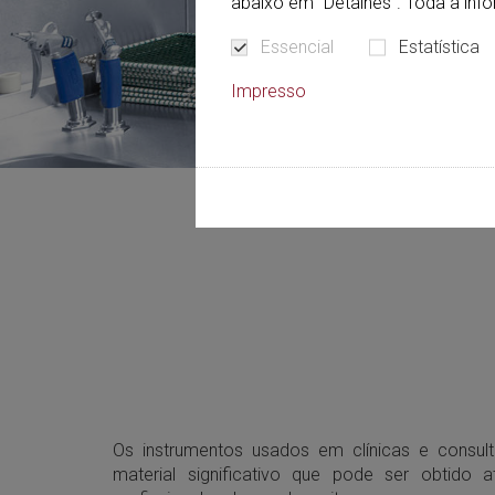
abaixo em "Detalhes". Toda a in
Essencial
Estatística
Impresso
Os instrumentos usados em clínicas e consul
material significativo que pode ser obtido 