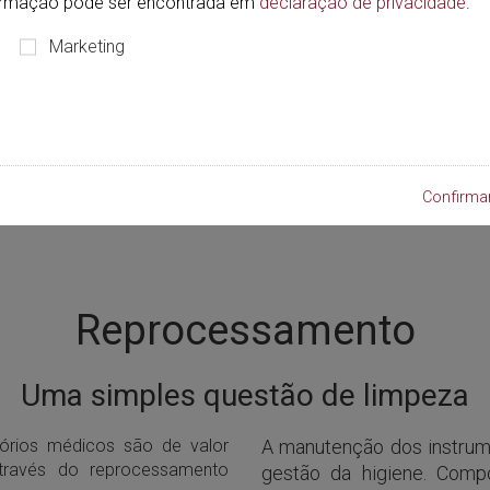
formação pode ser encontrada em
declaração de privacidade
.
Marketing
Confirma
Reprocessamento
Uma simples questão de limpeza
tórios médicos são de valor
A manutenção dos instrum
através do reprocessamento
gestão da higiene. Com