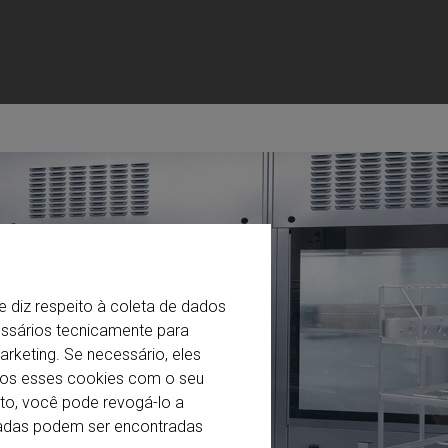
e diz respeito à coleta de dados
essários tecnicamente para
arketing. Se necessário, eles
imos esses cookies com o seu
to, você pode revogá-lo a
izadas podem ser encontradas