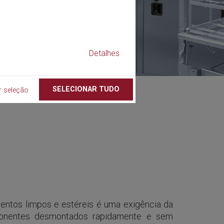
Detalhes
SELECIONAR TUDO
r seleção
entos limpos e estéreis é uma exigência da
ponentes desmontados rapidamente e sem