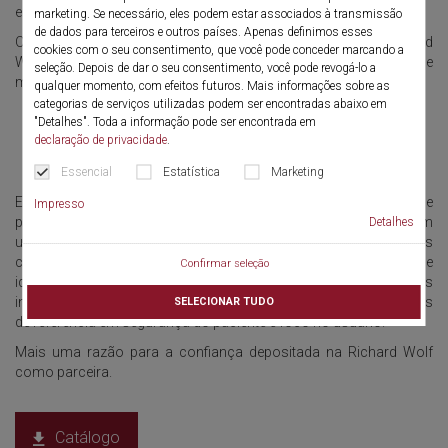
endoscopia utilizados pelos ginecologistas.
marketing. Se necessário, eles podem estar associados à transmissão
de dados para terceiros e outros países. Apenas definimos esses
Os produtos e sistemas de soluções para ginecologia na Richard
cookies com o seu consentimento, que você pode conceder marcando a
Wolf sempre seguiram os princípios de qualidade, facilidade de
seleção. Depois de dar o seu consentimento, você pode revogá-lo a
manuseio e utilização.
qualquer momento, com efeitos futuros. Mais informações sobre as
categorias de serviços utilizadas podem ser encontradas abaixo em
"Detalhes". Toda a informação pode ser encontrada em
declaração de privacidade
.
Essencial
Estatística
Marketing
Esta abordagem tem frequentemente permitido que
Impresso
procedimentos endoscópicos clássicos sejam colocados em
Detalhes
uma nova plataforma tecnológica. Nós criamos tendências
como o núcleo de inovações, a partir do contínuo intercâmbio de
Confirmar seleção
idéias com os principais ginecologistas. Os instrumentos
inovadores da Richard Wolf estão estabelecendo novos padrões
SELECIONAR TUDO
de referência em segurança do paciente e foco no usuário.
Mais uma razão para a confiança depositada na Richard Wolf
como parceira.
Catálogo