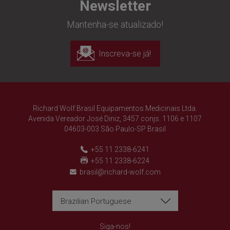
Newsletter
Mantenha-se atualizado!
Inscreva-se já!
Richard Wolf Brasil Equipamentos Medicinais Ltda.
Avenida Vereador José Diniz, 3457 conjs. 1106 e 1107
04603-003 São Paulo-SP Brasil
+55 11 2338-6241
+55 11 2338-6224
brasil@richard-wolf.com
Brazilian Portuguese
Richard Wolf
Richard Wolf
"Prima Vista" Academy
"Prima Vista" Academy
Siga-nos!