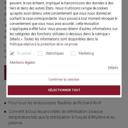
stériliser les endoscopes flexibles suivant tous les procédés de
peuvent, le cas échéant, impliquer la transmission des données à des
stérilisation à basse température, son utilisation est universelle
tiers et dans des autres États. Nous n'utilisons ce type de cookies
qu'après avoir obtenu votre consentement que vous nous donnez en
pour tous les endoscopes flexibles Richard Wolf.
cochant la case correspondante. Vous pouvez à tout moment révoquer le
La robustesse de son design et le caractère flottant du support
consentement que vous nous avez accordé ; cette révocation
assurent la protection des instruments sensibles contre les
s'appliquera à effet futur. Vous pouvez obtenir d'autres informations sur
secousses non seulement pendant la stérilisation, mais aussi
les catégories des fonctions utilisées ci-dessous dans la rubrique «
pendant le transport et le stockage.
Détails ». Toutes les informations sont disponibles dans la
Politique relative à la protection de la vie privée
.
La surface d’appui par points de l’endoscope sur les joints
toriques en silicone garantit la sécurité des résultats de
Essentiel
Statistiques
Marketing
stérilisation.
Mentions légales
Détails
Brochure
Confirmer la sélection
SÉLECTIONNER TOUT
Pour tous les endoscopes flexibles de Richard Wolf
Convient à tous les procédés de stérilisation à basse
température tels que la stérilisation à l’oxyde d’éthylène et au
plasma