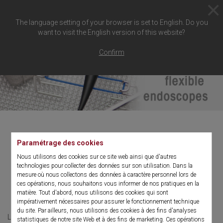
The language setting of your browser is set to English. Do you
want to visit the English version of this website?
Confirm
Paramétrage des cookies
Panier-tamis pour
Nous utilisons des cookies sur ce site web ainsi que d'autres
endoscopes flexibles
technologies pour collecter des données sur son utilisation. Dans la
mesure où nous collectons des données à caractère personnel lors de
ces opérations, nous souhaitons vous informer de nos pratiques en la
Notre flexibilité est votre sécurité
matière. Tout d'abord, nous utilisons des cookies qui sont
impérativement nécessaires pour assurer le fonctionnement technique
du site. Par ailleurs, nous utilisons des cookies à des fins d'analyses
Le panier-tamis pour endoscopes flexibles offre la possibilité de
statistiques de notre site Web et à des fins de marketing. Ces opérations