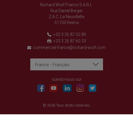
Richard Wolf France S.A.R.L.
Rue Daniel Berger
Z.A.C. La Neuvillette
51100 Reims
+33 3 26 87 02 89
+33 3 26 87 60 33
commercial-france@richard-wolf.com
France - Français
Richard Wolf
Richard Wolf
Academy « Prima Vista »
Academy « Prima Vista »
suivez-nous sur
© 2026 Tous droits réservés.
Politique relative à la protection de la vie privée
Mentions légales
CONDITIONS GENERALES DE VENTE ET DE TRANSACTION