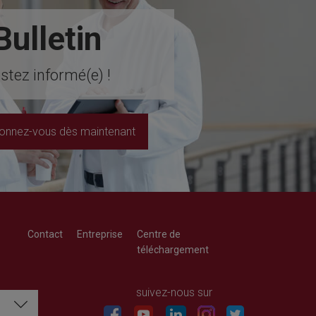
Bulletin
stez informé(e) !
onnez-vous dès maintenant
Contact
Entreprise
Centre de
téléchargement
Richard Wolf
Richard Wolf
Academy « Prima Vista »
Academy « Prima Vista »
suivez-nous sur