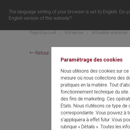
Françai
Connexion
The language setting of your browser is set to English. Do yo
Menu
English version of this website?
Page d'accueil
Entreprise
Actualités et presse
Retour
Paramétrage des cookies
Nous utilisons des cookies sur ce 
mesure où nous collectons des do
Rich
pratiques en la matière. Tout d'ab
fonctionnement technique du site. 
des fins de marketing. Ces opérat
États. Nous n'utilisons ce type 
correspondante. Vous pouvez à t
s'appliquera à effet futur. Vous p
rubrique « Détails ». Toutes les in