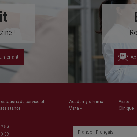
it
ine !
Re
intenant
Ab
restations de service et
Academy « Prima
Visite
'assistance
Vista »
Clinique
02 89
France - Français
60 33