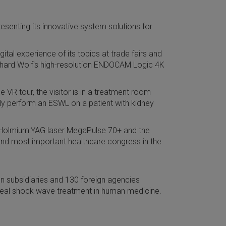
senting its innovative system solutions for
tal experience of its topics at trade fairs and
Richard Wolf's high-resolution ENDOCAM Logic 4K
 VR tour, the visitor is in a treatment room
ally perform an ESWL on a patient with kidney
l Holmium:YAG laser MegaPulse 70+ and the
t and most important healthcare congress in the
 subsidiaries and 130 foreign agencies
eal shock wave treatment in human medicine.