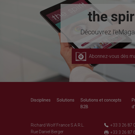
the spir
Découvrez l'eMagaz
Abonnez-vous dès ma
Disciplines
Solutions
Solutions et concepts
P
B2B
d
Richard Wolf France S.A.R.L.
+33 3 26 87 
Rue Daniel Berger
+33 3 26 87 