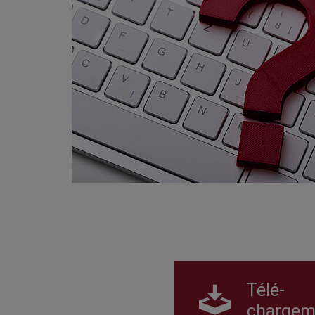
Télé-
chargem