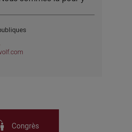
publiques
2
wolf.com
Congrès