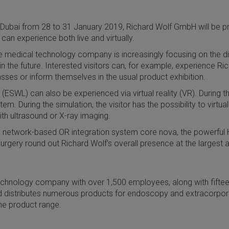
 Dubai from 28 to 31 January 2019, Richard Wolf GmbH will be pre
can experience both live and virtually.
he medical technology company is increasingly focusing on the digi
in the future. Interested visitors can, for example, experience 
asses or inform themselves in the usual product exhibition.
ESWL) can also be experienced via virtual reality (VR). During the
. During the simulation, the visitor has the possibility to virtu
ith ultrasound or X-ray imaging.
he network-based OR integration system core nova, the powerfu
 surgery round out Richard Wolf's overall presence at the larges
hnology company with over 1,500 employees, along with fifteen
 distributes numerous products for endoscopy and extracorpor
he product range.