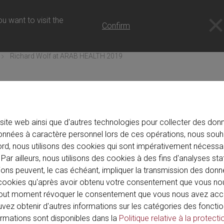
s
u want to visit the
Confirm
Richard Wolf at ARAB HEALTH 2019
site web ainsi que d'autres technologies pour collecter des donné
AM-01-28
nnées à caractère personnel lors de ces opérations, nous souh
ard Wolf at ARAB HEALTH
ord, nous utilisons des cookies qui sont impérativement nécessai
Par ailleurs, nous utilisons des cookies à des fins d'analyses sta
ions peuvent, le cas échéant, impliquer la transmission des donn
de cookies qu'après avoir obtenu votre consentement que vous n
out moment révoquer le consentement que vous nous avez acco
ouvez obtenir d'autres informations sur les catégories des fonctio
formations sont disponibles dans la
Politique relative à la protecti