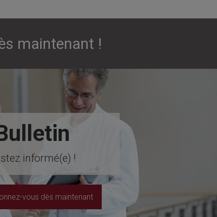
ès maintenant !
Bulletin
stez informé(e) !
onnez-vous dès maintenant