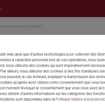
s
u want to visit the
Confirm
ques opératoires en pédiatrie
site web ainsi que d'autres technologies pour collecter des donné
nnées à caractère personnel lors de ces opérations, nous souh
ord, nous utilisons des cookies qui sont impérativement nécessai
Par ailleurs, nous utilisons des cookies à des fins d'analyses sta
ions peuvent, le cas échéant, impliquer la transmission des donn
de cookies qu'après avoir obtenu votre consentement que vous n
out moment révoquer le consentement que vous nous avez acco
ouvez obtenir d'autres informations sur les catégories des fonctio
formations sont disponibles dans la
Politique relative à la protecti