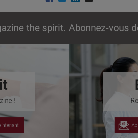
azine the spirit. Abonnez-vous d
it
ine !
Re
intenant
Ab