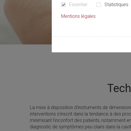
Essentiel
Statistiques
Mentions légales
Tech
La mise à disposition d’instruments de dimension
interventions s’inscrit dans la tendance à des pro
minimisant l’inconfort des patients, notamment en 
diagnostic de symptômes peu clairs dans la cavi