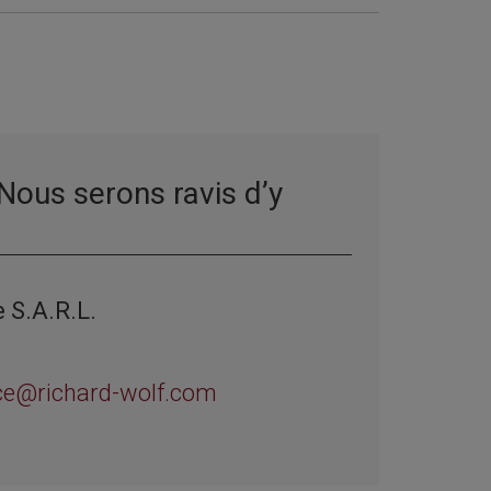
Nous serons ravis d’y
 S.A.R.L.
ce@richard-wolf.com