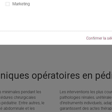
Marketing
Confirmer la sél
niques opératoires en pédi
s minimales pendant les
Les interventions les plus cou
cédures chirurgicales
pathologies rénales, urétérale
pédiatrie. Entre autres, le
d’instruments individuels, ad
té abdominale et les
garantissent des actes thérape