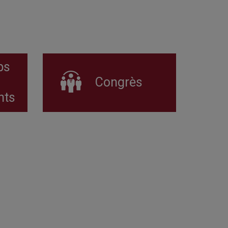
ps
Congrès
nts