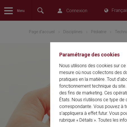
Françai
Connexion
The language setting of your browser is set to English. Do yo
Menu
English version of this website?
Page d'accueil
Disciplines
Pédiatrie
Techni
Paramétrage des cookies
Nous utilisons des cookies sur ce 
mesure où nous collectons des do
pratiques en la matière. Tout d'ab
fonctionnement technique du site. 
des fins de marketing. Ces opérat
États. Nous n'utilisons ce type 
correspondante. Vous pouvez à t
s'appliquera à effet futur. Vous p
rubrique « Détails ». Toutes les in