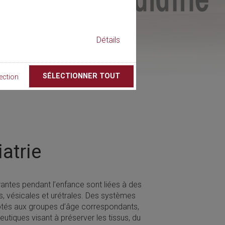
Détails
SÉLECTIONNER TOUT
ection
atrie
rantes pendant l’enfance sont liées à des
s, vésicales et urétrales. Des systèmes
aptés aux groupes d’âge correspondants,
utiques visant à préserver les tissus, du