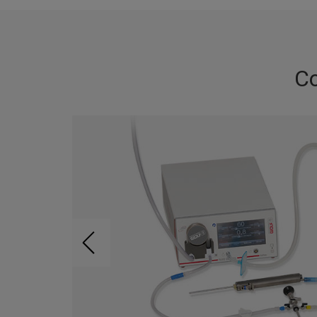
Co
c
prise
ordés
le