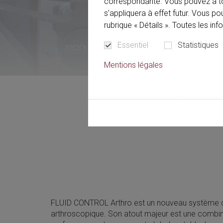
correspondante. Vous pouvez à t
s'appliquera à effet futur. Vous p
rubrique « Détails ». Toutes les in
Essentiel
Statistiques
Mentions légales
FLUID CONTROL Arthro est un nouveau système 
arthroscopique. Son atout majeur est une combin