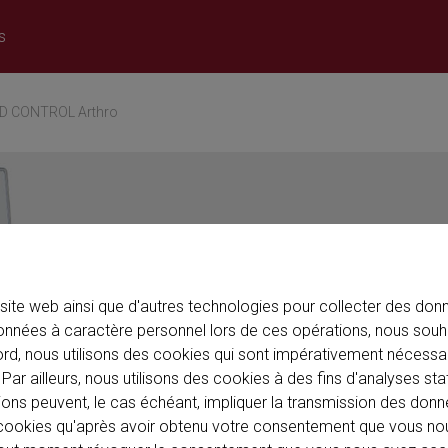
s
u want to visit the
Confirm
ID CONTROL Arthro
site web ainsi que d'autres technologies pour collecter des donné
nnées à caractère personnel lors de ces opérations, nous souh
ord, nous utilisons des cookies qui sont impérativement nécessai
Par ailleurs, nous utilisons des cookies à des fins d'analyses sta
ions peuvent, le cas échéant, impliquer la transmission des donn
de cookies qu'après avoir obtenu votre consentement que vous n