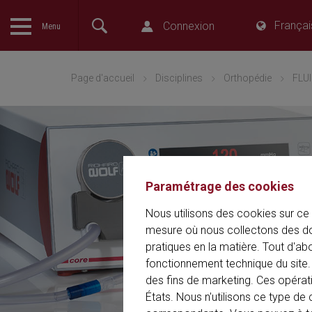
Françai
Connexion
The language setting of your browser is set to English. Do yo
Menu
English version of this website?
Page d'accueil
Disciplines
Orthopédie
FLU
Paramétrage des cookies
Nous utilisons des cookies sur ce 
mesure où nous collectons des do
pratiques en la matière. Tout d'ab
fonctionnement technique du site. 
des fins de marketing. Ces opérat
États. Nous n'utilisons ce type 