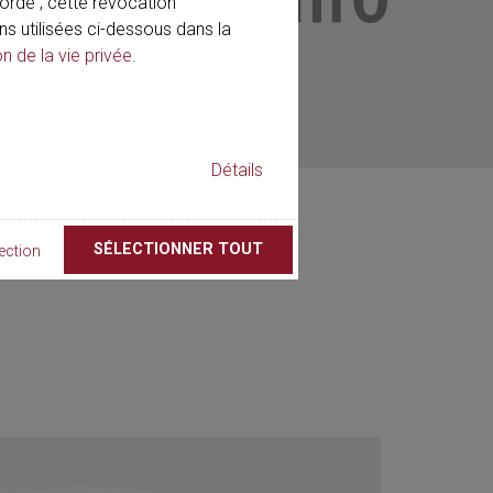
rdé ; cette révocation
ns utilisées ci-dessous dans la
on de la vie privée
.
Détails
SÉLECTIONNER TOUT
ection