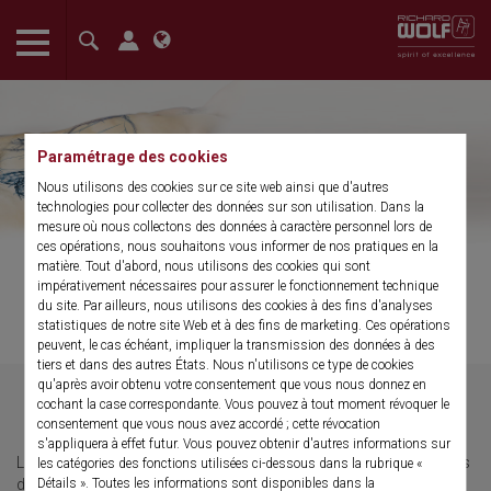
The language setting of your browser is set to English. Do you
want to visit the English version of this website?
Confirm
Paramétrage des cookies
Nous utilisons des cookies sur ce site web ainsi que d'autres
technologies pour collecter des données sur son utilisation. Dans la
mesure où nous collectons des données à caractère personnel lors de
ces opérations, nous souhaitons vous informer de nos pratiques en la
matière. Tout d'abord, nous utilisons des cookies qui sont
impérativement nécessaires pour assurer le fonctionnement technique
du site. Par ailleurs, nous utilisons des cookies à des fins d'analyses
Visite clinique en chirurgie
statistiques de notre site Web et à des fins de marketing. Ces opérations
peuvent, le cas échéant, impliquer la transmission des données à des
tiers et dans des autres États. Nous n'utilisons ce type de cookies
qu'après avoir obtenu votre consentement que vous nous donnez en
cochant la case correspondante. Vous pouvez à tout moment révoquer le
consentement que vous nous avez accordé ; cette révocation
s'appliquera à effet futur. Vous pouvez obtenir d'autres informations sur
Les solutions système de Richard Wolf fixent de nouveaux critères
les catégories des fonctions utilisées ci-dessous dans la rubrique «
Détails ». Toutes les informations sont disponibles dans la
dans le domaine de la visualisation et de la technique