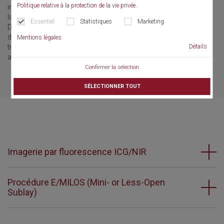
Politique relative à la protection de la vie privée
.
instrumentale. La chirurgie mini-invasive, notamment la
laparoscopie, fait partie intégrante des procédures chirurgicales.
Essentiel
Statistiques
Marketing
Dans les centres d’observation sélectionnés, des spécialistes
disposant d’une longue expérience se tiennent à disposition pour
Mentions légales
Détails
transmettre progressivement les procédures, les techniques et les
avantages de la technique chirurgicale correspondante.
Confirmer la sélection
SÉLECTIONNER TOUT
Imagerie par fluorescence ICG/NIR
Procédure E/MILOS (Mini- or Less-Open
Sublay)