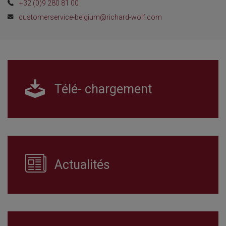
+32 (0)9 280 81 00
customerservice-belgium@richard-wolf.com
Télé- chargement
Actualités