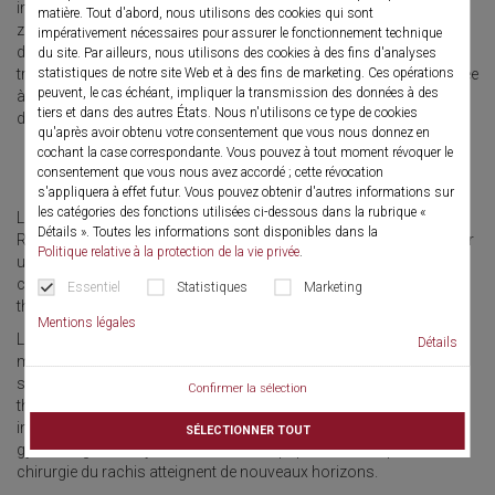
interventions endoscopiques s'appliquent désormais à d'autres
matière. Tout d'abord, nous utilisons des cookies qui sont
zones et sont dans une large mesure devenue la norme. En raison
impérativement nécessaires pour assurer le fonctionnement technique
de la faible incidence des lésions épidermiques ou tissulaires, le
du site. Par ailleurs, nous utilisons des cookies à des fins d'analyses
traumatisme du patient est très limité. Cette procédure est associée
statistiques de notre site Web et à des fins de marketing. Ces opérations
peuvent, le cas échéant, impliquer la transmission des données à des
à un faible taux de mortalité et de complication ainsi qu'à
tiers et dans des autres États. Nous n'utilisons ce type de cookies
d'excellentes propriétés cosmétiques.
qu'après avoir obtenu votre consentement que vous nous donnez en
cochant la case correspondante. Vous pouvez à tout moment révoquer le
consentement que vous nous avez accordé ; cette révocation
s'appliquera à effet futur. Vous pouvez obtenir d'autres informations sur
les catégories des fonctions utilisées ci-dessous dans la rubrique «
Les endoscopes rigides et flexibles ainsi que les instruments de
Détails ». Toutes les informations sont disponibles dans la
Richard Wolf sont améliorés en permanence dans le but d'assurer
Politique relative à la protection de la vie privée
.
un traitement rapide et en douceur ainsi que de soulager le
chirurgien. Un large éventail de traitements diagnostiques et
Essentiel
Statistiques
Marketing
thérapeutiques au plus haut niveau sont ainsi réalisables.
Mentions légales
L'urologie serait aujourd'hui inconcevable sans les procédures
Détails
modernes de résectoscopie et de thérapie laser ainsi que les
systèmes de haute technologie des chirurgies abdominale et
Confirmer la sélection
thoracique. Richard Wolf propose également des instruments
innovants dans les domaines de la proctologie et de la
SÉLECTIONNER TOUT
gynécologie. Les systèmes arthroscopiques en orthopédie et en
chirurgie du rachis atteignent de nouveaux horizons.