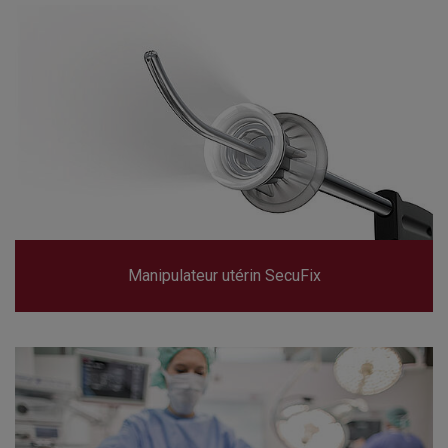
Manipulateur utérin SecuFix