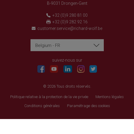
B-9031 Drongen-Gent
+32 (0)9 280 81 00
+32 (0)9 282 92 16
customer.service@richard-wolf.be
Belgium - FR
Richard Wolf
Richard Wolf
Academy « Prima Vista »
Academy « Prima Vista »
suivez-nous sur
© 2026 Tous droits réservés.
Politique relative à la protection de la vie privée
Mentions légales
Conditions générales
Paramétrage des cookies