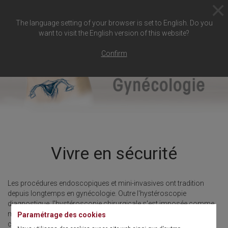
The language setting of your browser is set to English. Do you
want to visit the English version of this website?
Confirm
Vivre en sécurité
Les procédures endoscopiques et mini-invasives ont tradition
depuis longtemps en gynécologie. Outre l'hystéroscopie
diagnostique, l'hystéroscopie chirurgicale s'est imposée comme
méthode standard dans les cliniques et centres ambulatoires au
Paramétrage des cookies
cours des dernières années. L'hystéroscopie chirurgicale pose