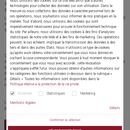
Nous utilisons des cookies sur ce site web ainsi que d'autres
des exigences très élevées à l'équipement endoscopique du
technologies pour collecter des données sur son utilisation. Dans la
gynécologue.
mesure où nous collectons des données à caractère personnel lors de
ces opérations, nous souhaitons vous informer de nos pratiques en la
La conception des produits et systèmes complets de Richard Wolf
matière. Tout d'abord, nous utilisons des cookies qui sont
en gynécologie se fonde essentiellement sur des principes de
impérativement nécessaires pour assurer le fonctionnement technique
qualité, l'aisance de manipulation et le confort de la patiente.
du site. Par ailleurs, nous utilisons des cookies à des fins d'analyses
statistiques de notre site Web et à des fins de marketing. Ces opérations
peuvent, le cas échéant, impliquer la transmission des données à des
tiers et dans des autres États. Nous n'utilisons ce type de cookies
qu'après avoir obtenu votre consentement que vous nous donnez en
Cette approche a permis de revisiter les procédures
cochant la case correspondante. Vous pouvez à tout moment révoquer le
endoscopiques classiques à l'appui des avancées technologiques
consentement que vous nous avez accordé ; cette révocation
les plus récentes. L'échange permanent avec des gynécologues
s'appliquera à effet futur. Vous pouvez obtenir d'autres informations sur
expérimentés est le terreau de nos innovations. Les instruments
les catégories des fonctions utilisées ci-dessous dans la rubrique «
innovants de Richard Wolf établissent de nouveaux critères en
Détails ». Toutes les informations sont disponibles dans la
Politique relative à la protection de la vie privée
.
matière de sécurité des patients et de facilité d'utilisation.
Essentiel
Statistiques
Marketing
Une raison de plus pour confirmer le bien-fondé de notre
Mentions légales
partenariat.
Détails
Confirmer la sélection
Catalogue