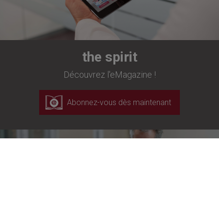
the spirit
Découvrez l'eMagazine !
Abonnez-vous dès maintenant