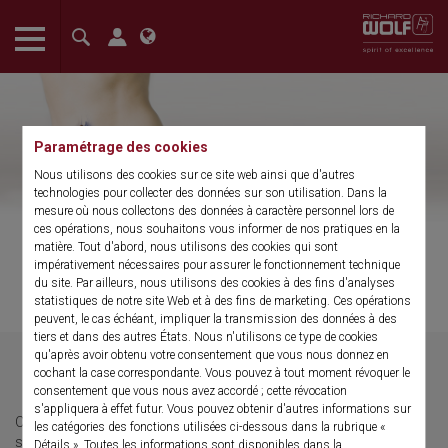
The language setting of your browser is set to English. Do you
want to visit the English version of this website?
Confirm
Paramétrage des cookies
Nous utilisons des cookies sur ce site web ainsi que d'autres
technologies pour collecter des données sur son utilisation. Dans la
mesure où nous collectons des données à caractère personnel lors de
ces opérations, nous souhaitons vous informer de nos pratiques en la
matière. Tout d'abord, nous utilisons des cookies qui sont
impérativement nécessaires pour assurer le fonctionnement technique
du site. Par ailleurs, nous utilisons des cookies à des fins d'analyses
Visite clinique en gynécologie
statistiques de notre site Web et à des fins de marketing. Ces opérations
peuvent, le cas échéant, impliquer la transmission des données à des
tiers et dans des autres États. Nous n'utilisons ce type de cookies
qu'après avoir obtenu votre consentement que vous nous donnez en
cochant la case correspondante. Vous pouvez à tout moment révoquer le
consentement que vous nous avez accordé ; cette révocation
s'appliquera à effet futur. Vous pouvez obtenir d'autres informations sur
Outre l’hystéroscopie diagnostique, l’hystéroscopie chirurgicale
les catégories des fonctions utilisées ci-dessous dans la rubrique «
s’est imposée comme méthode standard dans les cliniques et
Détails ». Toutes les informations sont disponibles dans la